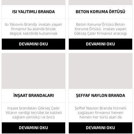
ISI YALITIMLI BRANDA
BETON KORUMA ÖRTÜSÜ
Isı Yalıtımlı Branda imalatı yapan
Beton Koruma Örtüsü Beton
firmamız bu alanda birçok
Koruma Örtüsü imalatı yapan
değişik sektörde kullanmak
Göktaş Çadır firmamız aracılığı
adına müşterilerine
ile sizler de beton korumanızı
bu branda ürünü ile
rahatlıkla yapabilirsiniz. Beton
DEVAMINI OKU
DEVAMINI OKU
tanıştırmaktadır. Isı
Yorganına ihtiyaç halleri sadece
Yalıtımlı Branda Şantiye Çadırı,
kışın çetin koşullarında gibi bir
Saman Koruma Brandası, Beton
ön yargı oluşmuştur. Beton çadır
Yorganı gibi alanlarda tercihen
yorganına ve brandaya ihtiyaç
kullanılan ürünümüzdür. Isı
yaz aylarında hava...
yalıtımı konusunda oldukça
uygun bir üründür. Hava
kabarcıklı izolasyonlu ürün
örtü...
INŞAAT BRANDALARI
ŞEFFAF NAYLON BRANDA
inşaat brandaları Göktaş Çadır
Şeffaf Naylon Branda hizmeti
Yılların verdiği tecrübe ile kaliteli
sağlayan firmamız hemen
sağlam yenilikçi ve öncü
hemen her türlü alan da
firmamız siz değerli
müşterilerine branda hizmeti
müşterilerimizin hizmetindeyiz.
sağlamaktadır. Şeffaf fermuarlı
DEVAMINI OKU
DEVAMINI OKU
İnşaat Dış Cephe İskele
kış bahçesi Şeffaf fermuarlı kış