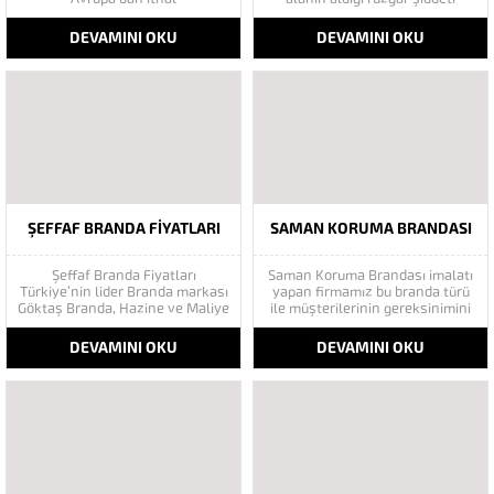
branda ürünlerimiz ile
mevsimlerin etkisi(kış veya yaz
hizmetinizde. İthal ürünlerin
)aylarının çetin geçmesi gibi
DEVAMINI OKU
DEVAMINI OKU
kaliteli ve ucuz almanın en doğru
faktörler branda alırken
adresi. İthal Ürün Al dükkanı
düşünmeniz gereken bir kaç
ürünleri peşin fiyatına bol
faktörden biridir. Türkiye’nin
taksitle Göktaş Branda Çeşitleri
lider Branda markası Göktaş
Adresinde, 1.kalite ithal ürün ne
Branda, Hazine ve Maliye Bakanı
demek Brandacı sektöründe
tarafından açıklanan
faaliyet gösteren, vizyonunu
Enflasyonla Topyekün
isminden alan...
Mücadele...
ŞEFFAF BRANDA FIYATLARI
SAMAN KORUMA BRANDASI
Şeffaf Branda Fiyatları
Saman Koruma Brandası imalatı
Türkiye’nin lider Branda markası
yapan firmamız bu branda türü
Göktaş Branda, Hazine ve Maliye
ile müşterilerinin gereksinimini
Bakanı tarafından açıklanan
tam olarak görmektedir. Saman
Enflasyonla Topyekün Mücadele
brandası nasıl yapılır: Saman
DEVAMINI OKU
DEVAMINI OKU
Programı kapsamında tüketiciyi
brandası -25 soğuğa, artı 70
destekliyor. En uygun fiyat
sıcağa ve yağmura dayanıklı
avantajları ile Göktaş branda
olan branda türüdür. Ve
sistemlerinde. Şeffaf branda
brandalar dört mevsim
cam gibi yüzeye sahip ve
kullanılabilen özellikte olacak
kalınlığını dilediğiniz ölçülerde
şekilde üretilmektedir....
bulabileceğiniz bir...