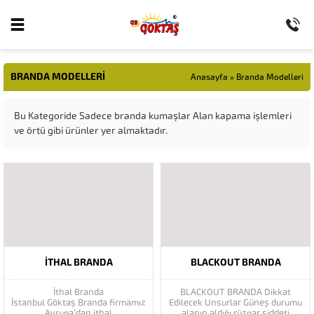
BRANDA MODELLERI
Anasayfa
»
Branda Modelleri
Bu Kategoride Sadece branda kumaşlar Alan kapama işlemleri
ve örtü gibi ürünler yer almaktadır.
İTHAL BRANDA
BLACKOUT BRANDA
İthal Branda
BLACKOUT BRANDA Dikkat
İstanbul Göktaş Branda firmamız
Edilecek Unsurlar Güneş durumu
Avrupa’dan ithal
alanın aldığı rüzgar şiddeti