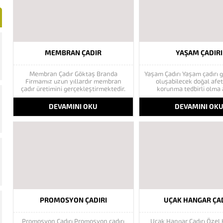
MEMBRAN ÇADIR
YAŞAM ÇADIRI
Membran Çadır Göktaş Branda
Yaşam Çadırı Yaşam çadırı
Firmamız uzun yıllardır membran
oluşabilecek doğal afe
çadır üretimini gerçekleştirmektedir.
korunma tedbirli olma
Üretimlerini gerçekleştirirken dünya
yaptırma isteği duyulan s
Avrupa standartlarına göre üretim
faydalı çadır çeşitlerinden bi
DEVAMINI OKU
DEVAMINI OK
yapmakta ve üretimin gerekli
konstrüksiyonlu yaşam çadı
kurallarını yerine getirmekte olan
yapan firmamız deprem sel
nadir firmalar arasında yer
afetlerde kullanılmak üz
almaktadır. Genel olarak sizlerin
yaşam çadırlarını i
ihtiyaçlarına göre üretim yapmakta
etmektedir.Kızılay.
ve hizmet...
PROMOSYON ÇADIRI
UÇAK HANGAR ÇAD
Promosyon Çadırı Promosyon çadırı
Uçak Hangar Çadırı Özel 