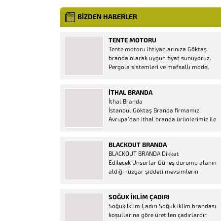
BİZDEN HABERLER
TENTE MOTORU
Tente motoru ihtiyaçlarınıza Göktaş
branda olarak uygun fiyat sunuyoruz.
Pergola sistemleri ve mafsallı model
tenteler için hemen temin edebileceğiniz
2 yıl garantili motor seçenekleri
İTHAL BRANDA
mevcuttur. Kumanda ve diğer aparatlar
İthal Branda
firmamızda mevcuttur.
İstanbul Göktaş Branda firmamız
Avrupa’dan ithal branda ürünlerimiz ile
hizmetinizde. İthal ürünlerin kaliteli ve
ucuz almanın en doğru adresi. İthal
BLACKOUT BRANDA
Ürün Al dükkanı ürünleri peşin fiyatına
BLACKOUT BRANDA Dikkat
bol taksitle Göktaş Branda Çeşitleri
Edilecek Unsurlar Güneş durumu alanın
Adresinde, 1.kalite ithal ürün ne demek
aldığı rüzgar şiddeti mevsimlerin
Brandacı sektöründe faaliyet gösteren,
etkisi(kış veya yaz )aylarının çetin
vizyonunu isminden alan...
geçmesi gibi faktörler branda alırken
SOĞUK İKLIM ÇADIRI
düşünmeniz gereken bir kaç faktörden
Soğuk İklim Çadırı Soğuk iklim brandası
biridir. Türkiye’nin lider Branda markası
koşullarına göre üretilen çadırlardır.
Göktaş Branda, Hazine ve Maliye Bakanı