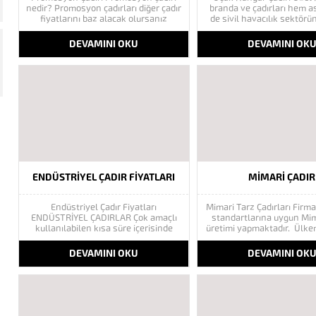
nedir? Promosyon çadırları diğer çadır
branda ve çadırları hem 
fiyatlarını baz alacak olursanız
de sivil havacılık sektör
oldukça uygun fiyatlıdır. Bu çadır
amaçlı ürettiğimiz yapı
sistemlerinde, hafif konstrüksiyon ve
maliyeti düşük, kurulum
DEVAMINI OKU
DEVAMINI OK
hafif brandaları kullanarak üretimini
taşınması kolay ve acil iht
gerçekleştirmekteyiz. Promosyon
kısa zamanda cevap veri
çadırlarımız, tamamen kendi
niteliktedir. 100 metre en
imalatımız olmakla beraber
yükseklik...
memnuniyetinizi sağlayacak
özelliklerle tasarlanmıştır. Pratik
Kurulum...
ENDÜSTRIYEL ÇADIR FIYATLARI
MIMARI ÇADIR
Endüstriyel Çadır Fiyatları
Mimari Tarz Çadırları Firm
ENDÜSTRİYEL ÇADIRLAR Çok amaçlı
standartlarına uygun Mim
kullanılabilen kısa süre içerisinde
üretimi yapmaktadır. Ülkem
kullanılacak hale gelen özel bir temel
olmak için varlığını sürdü
gerektirmeyen son derece ferah ve
Vizyonumuz her geçen gü
DEVAMINI OKU
DEVAMINI OK
geniş Hayvancılık ve sera sektör
doğru ilerlemektedir. İnsa
kullanıma uygun endüstriyel
çok ihtiyaçlarına yönelik 
çadırlar modelleri en
olan şirketimiz daima i
uygun fiyatları ile Göktaş Branda
hedefleyerek yoluna
sitemizde siz değerli müşterilerimizin
etmektedir. Tecrübeli kadr
beğenisine sunmaktan gurur