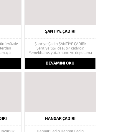
ŞANTIYE ÇADIRI
 günümüzde
Şantiye Çadırı ŞANTİYE ÇADIRI:
tlerden
Şantiye tipi ideal bir çadırdır.
 amaçlı
Yemekhane, yatakhane ve depolama
on derece
maksatlı olarak kullanılabilir.
ridir. Çelik
Polyester brandadan imal edilmiştir.
U
DEVAMINI OKU
rı imalatı
Su geçirmezdir. Yalıtımlı ve yalıtımsız
 gibi doğal
olarak imal edilmektedir. İstenirse
ere özel
soba kurulabilir özelliktedir. İstenilen
mal
her ebatta yapılabilir. Direkleri
..
(iskeleti) borudan imal...
IRI
HANGAR ÇADIRI
Havacılık
Hangar Çadırı Hangar Çadırı