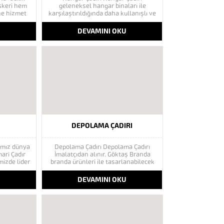
askeri hem
geleneksel hangar binaları ile
üne hizmet
karşılaştırıldığında daha kullanışlı ve
larımız
hızlı hangar çözümleri sunmaktadır.
u hızlı,
Çelik ve Alüminyum Profillerden imal
U
DEVAMINI OKU
iyaçlara en
edilen hangar çadırları, kullanıcılar
lebilir
için 40 m’ye kadar kolonsuz ve
, 35 metre
yüksek mukavemetli alanlar sunar.
Göktaş çadırları modüler yapısı
sayesinde...
DEPOLAMA ÇADIRI
amız dünya
Depolama Çadırı Depolama Çadırı
ari Çadır
İmalatçıdan alınır. Göktaş Branda
izde lider
branda ürünleri ile tasarlanabilecek
rmektedir.
tüm ürünleri üretmektedir.Kurumsal
n ileriye
bir firma olmamızın yanında binlerce
U
DEVAMINI OKU
nların daha
referans mutlu müşteri ilkesi ile
çalışmakta
yoluna devam ediyor. Depo çadırları,
leriyi
zaman, ihtiyaç ve mali kaynak
 devam
üçgeninde maksimum faydayı
osu ile...
sağlamak amacıyla tasarlanmış...