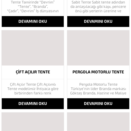
Tente Tamirinde “Devrim”
Sabit Tente Sabit tente adından
“Tente”, “Branda”,
da anlaşılacağı gibi kapı, pencere
“Çadır”, “Devrim” İş dünyasının
önü gibi yerlerin üzerine ve
yoğun temposu, günlük
duvara monte edilerek kullanılır.
koşuşturmacalar derken bazen
Diğer tente türlerinden en büyük
DEVAMINI OKU
DEVAMINI OKU
kendimize dahi vakit ayırmakta
farkı hareket edecek bir
zorlanıyoruz. Bazen bu
mekanizmasının olmamasıdır.
koşturma içinde geçen
Şayet dekoratif yani sabit bir
yaşamımızda, bize bir nevi
tente yaptırmayı
gölgelik serinlik yapan
düşünüyorsanız, zevkli bir...
brandanın Altında dinlenmeyi de
ihmal edebiliyoruz. Öyle güneşli
Havalarda olsun...
ÇIFT AÇILIR TENTE
PERGOLA MOTORLU TENTE
Çift Açılır Tente Çift Açılımlı
Pergola Motorlu Tente
Tente modelimiz İhtiyaca göre
Türkiye’nin lider Branda markası
birbirinden farklı renk
Göktaş Branda, Hazine ve Maliye
seçenekleri bir tarafını açık
Bakanı tarafından açıklanan
olarak kullanabilirsiniz.2 Adet
Enflasyonla Topyekün Mücadele
DEVAMINI OKU
DEVAMINI OKU
mafsallı tente ile oluşan bu
Programı kapsamında tüketiciyi
sistemimiz aynı açılma
destekliyor. Mimari modeller
özeliklerine sahiptir. Toplam
farklı montaj ve taşıyıcı
kalite anlayışına sadık kalarak
şekilleriyle her isteğe uygun
ve konusunda sürekli araştırma,
çözüm sağlar. Dış mekanlarınızı
geliştirme, kalite...
en etkili kullanmanın yanı sıra