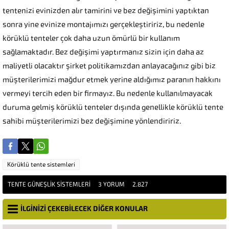
tentenizi evinizden alır tamirini ve bez değişimini yaptıktan
sonra yine evinize montajımızı gerçekleştiririz, bu nedenle
körüklü tenteler çok daha uzun ömürlü bir kullanım
sağlamaktadır. Bez değişimi yaptırmanız sizin için daha az
maliyetli olacaktır şirket politikamızdan anlayacağınız gibi biz
müşterilerimizi mağdur etmek yerine aldığımız paranın hakkını
vermeyi tercih eden bir firmayız. Bu nedenle kullanılmayacak
duruma gelmiş körüklü tenteler dışında genellikle körüklü tente
sahibi müşterilerimizi bez değişimine yönlendiririz.
Körüklü tente sistemleri
TENTE GÜNEŞLIK SISTEMLERI
3 YORUM
2.827
İLGİNİZİ ÇEKEBİLECEK DİĞER KONULAR