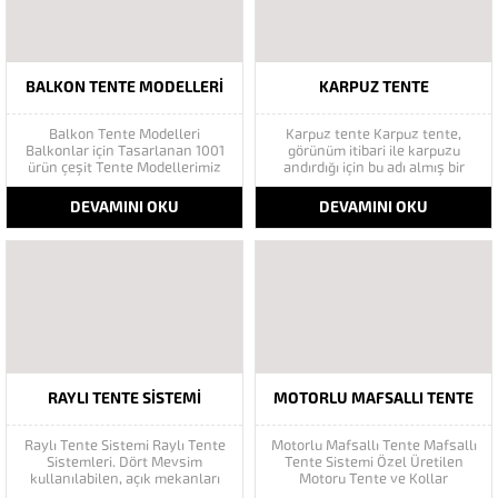
çokça...
BALKON TENTE MODELLERI
KARPUZ TENTE
Balkon Tente Modelleri
Karpuz tente Karpuz tente,
Balkonlar için Tasarlanan 1001
görünüm itibari ile karpuzu
ürün çeşit Tente Modellerimiz
andırdığı için bu adı almış bir
Kesinlikle Su geçirmez tente
tente modelidir. Karpuz
kumaşı ve ışık almaz özelliğini
tente daha çok cafe, restaurant
DEVAMINI OKU
DEVAMINI OKU
taşır bu sayede sizlerde
gibi alanlarda kullanılsa da,
istenilen renk ve modellerimizi
evlerin pencereleri için
iletişim menüsünden
vazgeçilmez dekorlardan
ögrenebilirsiniz. Balkon tente,
birisidir. Karpuz
genelde adından da anlaşılacağı
tenteler genellikle dekor amaçlı
üzere balkonlar için...
kullanıldığı gibi, koruma
bakımından da...
RAYLI TENTE SISTEMI
MOTORLU MAFSALLI TENTE
Raylı Tente Sistemi Raylı Tente
Motorlu Mafsallı Tente Mafsallı
Sistemleri. Dört Mevsim
Tente Sistemi Özel Üretilen
kullanılabilen, açık mekanları
Motoru Tente ve Kollar
kapalı mekanlara tek tuşla
Sayesinde ileri Doğru Açılır ve