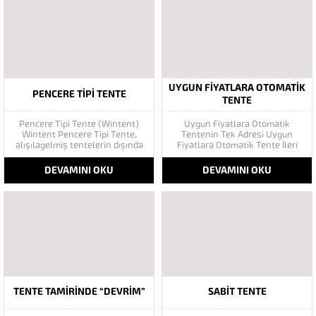
UYGUN FIYATLARA OTOMATIK
PENCERE TIPI TENTE
TENTE
Pencere Tipi Tente (Wintent)
Uygun Fiyatlara Otomatik
Wintent Pencere Tipi Tente,
Tentenin Tek Adresi Uygun
alışılagelmiş tentelerin dışında
Fiyatlara Otomatik Tente İleri
bir modeldir ve geniş uygulama
teknoloji ürünü olan Otomatik
alanı vardır. Wintent;
Tente Göktaş Branda markasıdır.
DEVAMINI OKU
DEVAMINI OKU
pencerelerde gölgelik olarak ya
Kurulduğu günden bu yana her
da estetik katma amaçlı
zaman başarılara imza atmış
kullanılırken, mağaza vitrinleri
olan firmanın ürünleri dünya
ve balkonlarda da tercih
standartlarının üzerinde olup
edilmektedir. Pencere üstü Tipi
hem kaliteli ve hem de çok
Tente Wintent...
uygun...
TENTE TAMIRINDE “DEVRIM”
SABIT TENTE