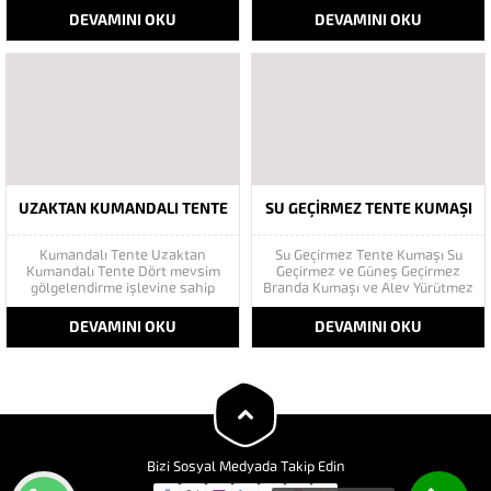
döndürebilek için geliştirilmiş
Geriye Doğru Toplanır estetik
DEVAMINI OKU
DEVAMINI OKU
son derece kullanışlı bir tente
görünümü sayesinde uygulandığı
sistemidir. Her türlü hava
alanda görsel bir güzellik kattığı
koşuluna dayanıklı ve kullanımı
gibi Güneş ve Yağmurdan
oldukça basit bir üründür. Etrafı
korunmanızı sağlamaktadır.
şeffaf ve cam kapama...
Mafsallı Tente Sisteminde
kullanılan Kumaşlar ...
UZAKTAN KUMANDALI TENTE
SU GEÇIRMEZ TENTE KUMAŞI
Kumandalı Tente Uzaktan
Su Geçirmez Tente Kumaşı Su
Kumandalı Tente Dört mevsim
Geçirmez ve Güneş Geçirmez
gölgelendirme işlevine sahip
Branda Kumaşı ve Alev Yürütmez
tenteler Bahçeniz olsun
Tenteler gerildikleri ortamları
evlerinizde ya da yöneticiliği
çeşitli dış etkilerden koruyarak
DEVAMINI OKU
DEVAMINI OKU
yapmış olduğunuz mekanlarda,
amaca uygun dizayn edilmiş
daha ekonomik bir şekilde hem
branda kumaşlarla örtülü
dekoratif açıdan hem de
mekanizmalardır. Çok çeşitli
koruyucu açıdan üstün olan
formlarda üretilmeleri ve
çeşitli alternatifler sunar.
tasarlanmaları mümkündür.
Tenteler esas olarak iki...
Çadırlar veya organizasyon
alanları...
Bizi Sosyal Medyada Takip Edin