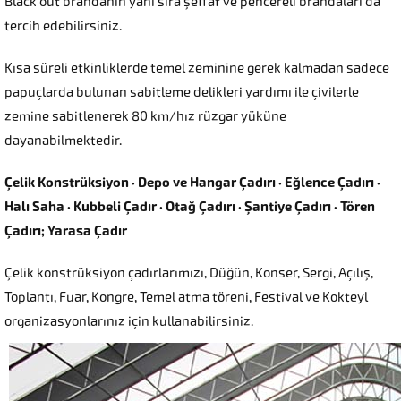
Black out brandanın yanı sıra şeffaf ve pencereli brandaları da
tercih edebilirsiniz.
Kısa süreli etkinliklerde temel zeminine gerek kalmadan sadece
papuçlarda bulunan sabitleme delikleri yardımı ile çivilerle
zemine sabitlenerek 80 km/hız rüzgar yüküne
dayanabilmektedir.
Çelik Konstrüksiyon · Depo ve Hangar Çadırı · Eğlence Çadırı ·
Halı Saha · Kubbeli Çadır · Otağ Çadırı · Şantiye Çadırı · Tören
Çadırı; Yarasa Çadır
Çelik konstrüksiyon çadırlarımızı, Düğün, Konser, Sergi, Açılış,
Toplantı, Fuar, Kongre, Temel atma töreni, Festival ve Kokteyl
organizasyonlarınız için kullanabilirsiniz.