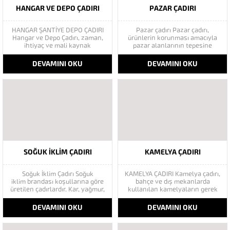
HANGAR VE DEPO ÇADIRI
PAZAR ÇADIRI
HANGAR ŞANTİYE DEPO ÇADIRI
Pazar çadırı Pazar çadırı,
Hangar ve Depo Çadırı, zaman,
ürünlerin korunması amacıyla
ihtiyaç ve mali kaynak
pazar alanlarının tepesine
üçgeninde maksimum faydayı
iplerle gerdirilerek uygulanan
sağlamak amacıyla tasarlanmış
branda modelidir. Pazar
DEVAMINI OKU
DEVAMINI OKU
yapılardır. Şantiye çadırları,
tezgahlarını kötü hava
şantiyelerin zorlu çalışma
şartlarından koruyan pazar
şartlarında hızlı, kolay ve
çadırı, genelde kubbe biçiminde
demonte sistem olarak
olduğu gibi, üçgen şeklinde de
kurulabilirler. Şantiye çadırları
modelleri mevcuttur. Pazar çadırı
kullanım amacına göre
bez veya özel korumalı
yatakhane,
kumaşlardan,...
Yemekhane,Depolama,...
SOĞUK İKLIM ÇADIRI
KAMELYA ÇADIRI
Soğuk İklim Çadırı Soğuk
KAMELYA ÇADIRI Kamelya çadırı,
iklim brandası koşullarına göre
bahçe ve dış mekanlarda
üretilen çadırlardır. Kar, yağmur,
kullanılan kamelyaların gerek
rüzgar vb. sert hava soğuk İklim
üzerine gerekse komple
koşullarına göre çadır tipleri
kamelya şeklinde yek bir
DEVAMINI OKU
DEVAMINI OKU
değişmektedir. Askeri
kamelya şeklinde yapılan
çadırlarımız çabuk temin, her
branda çeşididir. Kamelya
türlü iklim-coğrafi şartlarda az
Branda Kapama hizmetlerini