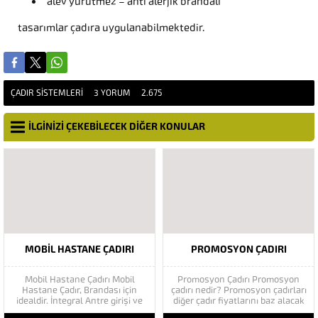
alev yürütmez – anti alerjik brandalı
tasarımlar çadıra uygulanabilmektedir.
ÇADIR SISTEMLERI
3 YORUM
2.675
İLGİNİZİ ÇEKEBİLECEK DİĞER KONULAR
MOBIL HASTANE ÇADIRI
PROMOSYON ÇADIRI
Mobil Hastane Çadırı Mobil
Promosyon Çadırı Promosyon
Hastane Çadır, Brandası için
çadırı nedir? Promosyon çadırları
idealdir. İntegral Antre girişi ve
diğer çadır fiyatlarını baz alacak
Havalandırma Kontrolü bulunan
olursanız oldukça uygun