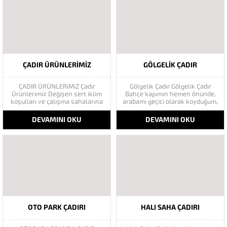
sayıda personel ile kısa sürede
itina ile yapan Göktaş çadır
kurulum-söküm, düşük maliyet
üstün kalite şeffaf mika ve
ve...
branda kumaş kullanarak son...
ÇADIR ÜRÜNLERIMIZ
GÖLGELIK ÇADIR
ÇADIR ÜRÜNLERiMiZ Çadır
Gölgelik Çadır Gölgelik Çadır
Ürünlerimiz Değişen sert iklim
Bahçe kapımın hemen önünde,
koşulları ve çalışma sahalarına
arabamı geçici olarak koyduğum,
uygun ortamlar oluşturmanın en
park ettiğim bir kaldırım parçası
pratik yolu olarak kullanılan
var. Bunun yanına gölge yapacak
DEVAMINI OKU
DEVAMINI OKU
şantiyeler birden fazla amaca
Çadır veya Tente düşündüm.
hizmet etmek için en uygun
Özellikle Afrika veya bazen de
çözümlerdir. Çadır Çeşitlerimiz
İstanbul siluetlerinde,
En kaliteli çadırlar %33’e varan
resimlerinde gördüğüm tepesi
indirimlerle Farklı ebat ve
şemsiye gibi geniş ve düz...
kullanım...
OTO PARK ÇADIRI
HALI SAHA ÇADIRI