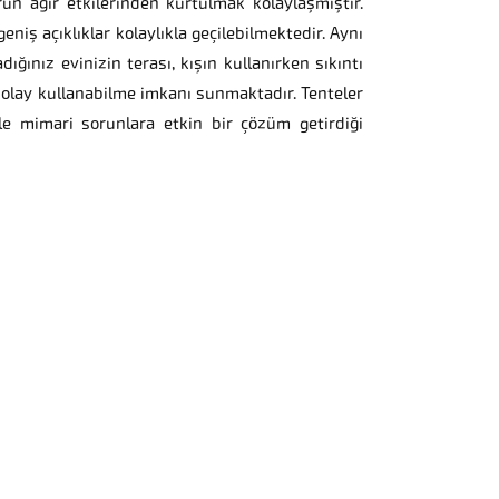
un ağır etkilerinden kurtulmak kolaylaşmıştır.
geniş açıklıklar kolaylıkla geçilebilmektedir. Aynı
ınız evinizin terası, kışın kullanırken sıkıntı
 kolay kullanabilme imkanı sunmaktadır. Tenteler
ile mimari sorunlara etkin bir çözüm getirdiği