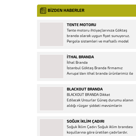
BİZDEN HABERLER
TENTE MOTORU
Tente motoru ihtiyaçlarınıza Göktaş
branda olarak uygun fiyat sunuyoruz.
Pergola sistemleri ve mafsallı model
tenteler için hemen temin edebileceğiniz
2 yıl garantili motor seçenekleri
İTHAL BRANDA
mevcuttur. Kumanda ve diğer aparatlar
İthal Branda
firmamızda mevcuttur.
İstanbul Göktaş Branda firmamız
Avrupa’dan ithal branda ürünlerimiz ile
hizmetinizde. İthal ürünlerin kaliteli ve
ucuz almanın en doğru adresi. İthal
BLACKOUT BRANDA
Ürün Al dükkanı ürünleri peşin fiyatına
BLACKOUT BRANDA Dikkat
bol taksitle Göktaş Branda Çeşitleri
Edilecek Unsurlar Güneş durumu alanın
Adresinde, 1.kalite ithal ürün ne demek
aldığı rüzgar şiddeti mevsimlerin
Brandacı sektöründe faaliyet gösteren,
etkisi(kış veya yaz )aylarının çetin
vizyonunu isminden alan...
geçmesi gibi faktörler branda alırken
SOĞUK İKLIM ÇADIRI
düşünmeniz gereken bir kaç faktörden
Soğuk İklim Çadırı Soğuk iklim brandası
biridir. Türkiye’nin lider Branda markası
koşullarına göre üretilen çadırlardır.
Göktaş Branda, Hazine ve Maliye Bakanı