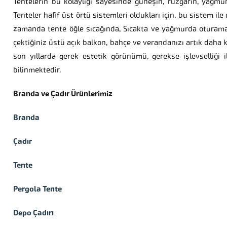
Tentelerin bu kolaylığı sayesinde güneşin, rüzgarın, yağmur
Tenteler hafif üst örtü sistemleri oldukları için, bu sistem ile 
zamanda tente öğle sıcağında, Sıcakta ve yağmurda oturamadığ
çektiğiniz üstü açık balkon, bahçe ve verandanızı artık daha
son yıllarda gerek estetik görünümü, gerekse işlevselliği 
bilinmektedir.
Branda ve Çadır Ürünlerimiz
Branda
Çadır
Tente
Pergola Tente
Depo Çadırı