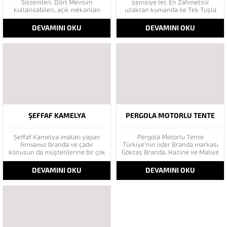
Sistemleri. Dört Mevsim
şemsiye ler, En Zahmetsiz
kullanılabilen, açık mekanları
uzaktan kumanda ile Tek Tuşla
kapalı mekanlara tek tuşla
açılıp kapanan büyük çaplı
döndürebilek için geliştirilmiş
mekânların üstlerini kapamak
DEVAMINI OKU
DEVAMINI OKU
son derece kullanışlı bir tente
amaçlı kullanılan Gölgelik
sistemidir. Her türlü hava
şemsiye türüdür.
koşuluna dayanıklı ve kullanımı
Otomatik şemsiyeler, bir hidrolik
oldukça basit bir üründür. Etrafı
sisteme bağlı olarak çalışırlar.
şeffaf ve cam kapama...
Çok büyük çaplı şemsiyeler olup,
bir motor yardımıyla şemsiyenin
açılıp,...
ŞEFFAF KAMELYA
PERGOLA MOTORLU TENTE
Şeffaf Kamelya imalatı yapan
Pergola Motorlu Tente
firmamız branda ve çadır
Türkiye’nin lider Branda markası
konusun da müşterilerine bir çok
Göktaş Branda, Hazine ve Maliye
değişik alanda hizmetini
Bakanı tarafından açıklanan
sürdürmektedir. Kaliteli
Enflasyonla Topyekün Mücadele
DEVAMINI OKU
DEVAMINI OKU
kumaşları ve deneyimli işçiliği ile
Programı kapsamında tüketiciyi
müşterilerine sağladığı
destekliyor. Mimari modeller
hesaplı branda fiyatları ile
farklı montaj ve taşıyıcı
sektöründe öncü konumda
şekilleriyle her isteğe uygun
bulunmaktadır. Şeffaf Gölge
çözüm sağlar. Dış mekanlarınızı
Kamelya Branda Modelleri Şeffaf
en etkili kullanmanın yanı sıra
Kapama Mika Branda Modelleri
çokça...