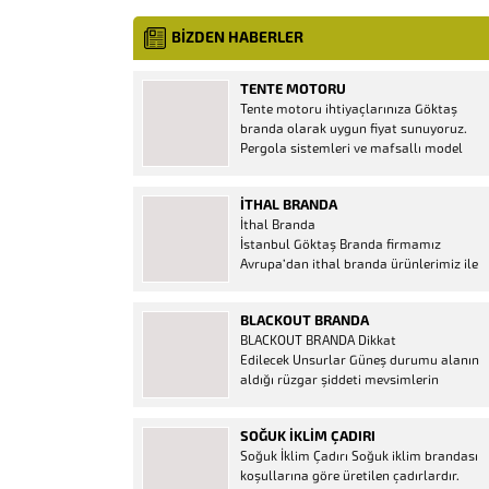
BİZDEN HABERLER
TENTE MOTORU
Tente motoru ihtiyaçlarınıza Göktaş
branda olarak uygun fiyat sunuyoruz.
Pergola sistemleri ve mafsallı model
tenteler için hemen temin edebileceğiniz
2 yıl garantili motor seçenekleri
İTHAL BRANDA
mevcuttur. Kumanda ve diğer aparatlar
İthal Branda
firmamızda mevcuttur.
İstanbul Göktaş Branda firmamız
Avrupa’dan ithal branda ürünlerimiz ile
hizmetinizde. İthal ürünlerin kaliteli ve
ucuz almanın en doğru adresi. İthal
BLACKOUT BRANDA
Ürün Al dükkanı ürünleri peşin fiyatına
BLACKOUT BRANDA Dikkat
bol taksitle Göktaş Branda Çeşitleri
Edilecek Unsurlar Güneş durumu alanın
Adresinde, 1.kalite ithal ürün ne demek
aldığı rüzgar şiddeti mevsimlerin
Brandacı sektöründe faaliyet gösteren,
etkisi(kış veya yaz )aylarının çetin
vizyonunu isminden alan...
geçmesi gibi faktörler branda alırken
SOĞUK İKLIM ÇADIRI
düşünmeniz gereken bir kaç faktörden
Soğuk İklim Çadırı Soğuk iklim brandası
biridir. Türkiye’nin lider Branda markası
koşullarına göre üretilen çadırlardır.
Göktaş Branda, Hazine ve Maliye Bakanı