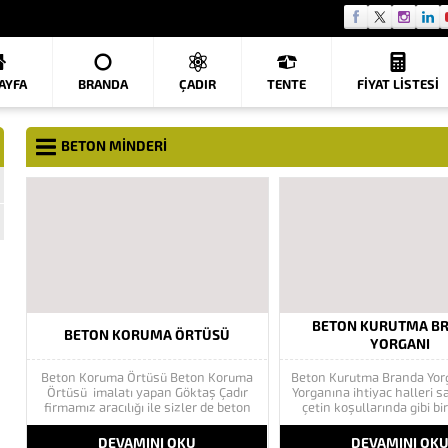
AYFA
BRANDA
ÇADIR
TENTE
FIYAT LISTESI
BETON MINDERI
BETON KURUTMA B
BETON KORUMA ÖRTÜSÜ
YORGANI
Beton Koruma Örtüsü Beton Koruma
Beton Kurutma Branda Yor
Örtüsü imalatı yapan Göktaş Çadır
Yorganına ihtiyac halleri s
firmamız aracılığı ile sizler de beton
çetin koşullarında gibi bi
korumanızı rahatlıkla yapabilirsiniz.
oluşmuştur. Beton çadır y
Beton Yorganına ihtiyaç halleri
brandaya ihtiyaç yaz ayla
DEVAMINI OKU
DEVAMINI OK