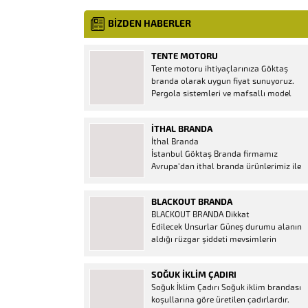
BİZDEN HABERLER
TENTE MOTORU
Tente motoru ihtiyaçlarınıza Göktaş
branda olarak uygun fiyat sunuyoruz.
Pergola sistemleri ve mafsallı model
tenteler için hemen temin edebileceğiniz
2 yıl garantili motor seçenekleri
İTHAL BRANDA
mevcuttur. Kumanda ve diğer aparatlar
İthal Branda
firmamızda mevcuttur.
İstanbul Göktaş Branda firmamız
Avrupa’dan ithal branda ürünlerimiz ile
hizmetinizde. İthal ürünlerin kaliteli ve
ucuz almanın en doğru adresi. İthal
BLACKOUT BRANDA
Ürün Al dükkanı ürünleri peşin fiyatına
BLACKOUT BRANDA Dikkat
bol taksitle Göktaş Branda Çeşitleri
Edilecek Unsurlar Güneş durumu alanın
Adresinde, 1.kalite ithal ürün ne demek
aldığı rüzgar şiddeti mevsimlerin
Brandacı sektöründe faaliyet gösteren,
etkisi(kış veya yaz )aylarının çetin
vizyonunu isminden alan...
geçmesi gibi faktörler branda alırken
SOĞUK İKLIM ÇADIRI
düşünmeniz gereken bir kaç faktörden
Soğuk İklim Çadırı Soğuk iklim brandası
biridir. Türkiye’nin lider Branda markası
koşullarına göre üretilen çadırlardır.
Göktaş Branda, Hazine ve Maliye Bakanı