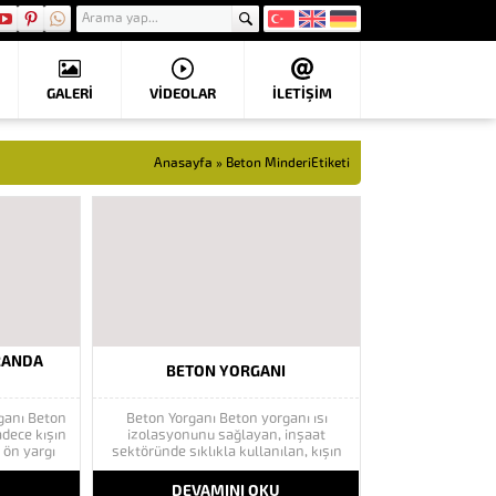
GALERİ
VIDEOLAR
İLETİŞİM
Anasayfa
»
Beton MinderiEtiketi
RANDA
BETON YORGANI
ganı Beton
Beton Yorganı Beton yorganı ısı
adece kışın
izolasyonunu sağlayan, inşaat
r ön yargı
sektöründe sıklıkla kullanılan, kışın
organına ve
kötü hava koşullarında beton
rında hava
kurutma görevi gören bir malzemedir.
U
DEVAMINI OKU