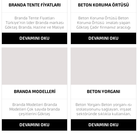
BRANDA TENTE FIYATLARI
BETON KORUMA ÖRTÜSÜ
Branda Tente Fiyatları
Beton Koruma Örtüsü Beton
Türkiye’nin lider Branda markası
Koruma Örtüsü imalatı yapan
Göktaş Branda, Hazine ve Maliye
Göktaş Çadır firmamız aracılığı
Bakanı tarafından açıklanan
ile sizler de beton korumanızı
Enflasyonla Topyekün Mücadele
rahatlıkla yapabilirsiniz. Beton
DEVAMINI OKU
DEVAMINI OKU
Programı kapsamında tüketiciyi
Yorganına ihtiyaç halleri sadece
destekliyor. Göktaş Branda, yıl
kışın çetin koşullarında gibi bir
sonuna kadar depo çadırı ve
ön yargı oluşmuştur. Beton çadır
pergola tente Montaj, kurulum
yorganına ve brandaya ihtiyaç
ve bakımında kullanılan yedek
yaz aylarında hava...
parça satışlarında...
BRANDA MODELLERI
BETON YORGANI
Branda Modelleri Branda
Beton Yorganı Beton yorganı ısı
Modelleri Çok sayıda branda
izolasyonunu sağlayan, inşaat
çeşitlerini Göktaş
sektöründe sıklıkla kullanılan,
Branda adresinde bulabilirsiniz.
kışın kötü hava koşullarında
Fermuarlı brandalar, şeffaf
beton kurutma görevi gören bir
DEVAMINI OKU
DEVAMINI OKU
brandalar, afiş branda, saman
malzemedir. Asıl görevi ısı
branda, oto brandası, kollu
izolasyonunu sağlamak ve
branda, tır brandaları havuz ve
beton yorganlarının altta kalan