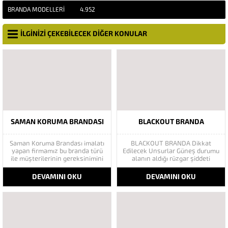
BRANDA MODELLERI
4.952
İLGİNİZİ ÇEKEBİLECEK DİĞER KONULAR
SAMAN KORUMA BRANDASI
BLACKOUT BRANDA
Saman Koruma Brandası imalatı
BLACKOUT BRANDA Dikkat
yapan firmamız bu branda türü
Edilecek Unsurlar Güneş durumu
ile müşterilerinin gereksinimini
alanın aldığı rüzgar şiddeti
tam olarak görmektedir. Saman
mevsimlerin etkisi(kış veya yaz
brandası nasıl yapılır: Saman
)aylarının çetin geçmesi gibi
DEVAMINI OKU
DEVAMINI OKU
brandası -25 soğuğa, artı 70
faktörler branda alırken
sıcağa ve yağmura dayanıklı
düşünmeniz gereken bir kaç
olan branda türüdür. Ve
faktörden biridir. Türkiye’nin
brandalar dört mevsim
lider Branda markası Göktaş
kullanılabilen özellikte olacak
Branda, Hazine ve Maliye Bakanı
şekilde üretilmektedir....
tarafından açıklanan
Enflasyonla Topyekün