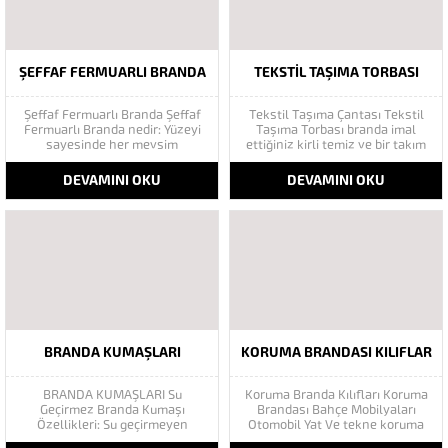
Mücadele...
ŞEFFAF FERMUARLI BRANDA
TEKSTIL TAŞIMA TORBASI
Şeffaf Fermuarlı Branda Şeffaf
Tekstil Taşıma Çantası Tekstil
Fermuarlı Branda nedir: Yüzeyi
Taşıma Torbası branda imal
sayesinde her mevsim
ettiğiniz kirli temiz ve bir takım
kullanılabilen saydam kapama
ürünlerin taşınmasında yardımcı
özelliği olan çadır sistemidir.
olur çamaşırhanelerde otellerde
DEVAMINI OKU
DEVAMINI OKU
Hızlı kurulum ve taşıma özelliği
restoranlarda konfeksiyon
vardır. Şeffaf branda kullanıldığı
atölyelerinde iplik atölyelerinde
alanlarda, ısı ve nem yalıtımı
kullanıma uygundur. Kalitesi ile
sağlar, kullanılan alanları dış
ön plana çıkan firmamız Tekstil
etkenlerden korur. Bu nedenle...
Taşıma Torbası imalatında bir
çok tekstil...
BRANDA KUMAŞLARI
KORUMA BRANDASI KILIFLAR
BRANDA KUMAŞLARI Su
Koruma Branda Kılıfları Koruma
Geçirmez Branda Kumaşı
Brandası Bahçe Mobilyaları
Özellikleri: Su geçirmeyen
Otomobil Yat Ve tekne koruma
branda kumaşı -25 °C soğuğa,
amaçlı özel üretim