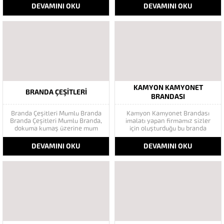
+70 °C sıcağa dayanıklıdır.
ürünlerimizdir.Kaliteli 1100
DEVAMINI OKU
DEVAMINI OKU
Branda Çadır kumaşı 4 mevsim
denye branda dan imal edilen
kullanılabilir. Bir kumaş türü olan
ürünlerimiz neme suya rutubete
branda, yün ve sentetik ipliklerle
ve çürümeye karşı koruma
yapılan kumaşlara nazaran çok
amaçlı kullanılır. Branda Kumaşı
daha dayanıklı bir...
Özellikleri: Su geçirmeyen
branda kumaşı -25...
KAMYON KAMYONET
BRANDA ÇEŞITLERI
BRANDASI
Branda Çeşitleri Mumlu Branda
Kamyon Kamyonet Brandası
Branda Çeşitleri Mumlu Branda,
imalatı yapan firmamız sizler
dokuma kumaş üzerine mum
için oluşturduğu bu branda
kaplaması ile yapılan branda
sistemi sayesinde bir çok
türüdür. Bunun yapılmasının
avantajdan rahatlıkla
DEVAMINI OKU
DEVAMINI OKU
amacı brandanın su
faydalanabilecek siniz. Bunun
geçirmemesini sağlamaktır.
Yanı sıra Bütün ticari ve hususi
Yapılacan işlemler sonrasında
bütün Araçların Tır Brandası ve
mumlu branda suya, yağmura,
Tır Çadırı üretimini Yapmaktayız.
yoğun Beton Yorganı Beton
Kamyon brandaları ile yüklerinizi
yorganı ısı izolasyonunu
rahat...
sağlayan, inşaat...