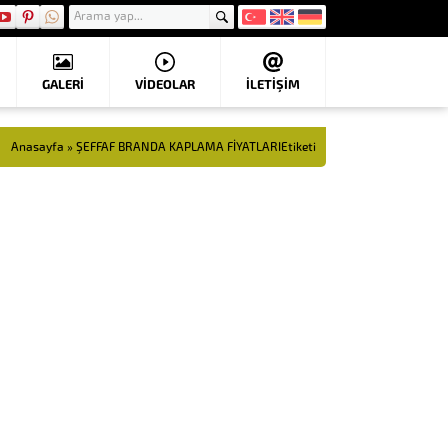
GALERİ
VIDEOLAR
İLETİŞİM
Anasayfa
»
ŞEFFAF BRANDA KAPLAMA FİYATLARIEtiketi