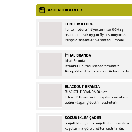
BİZDEN HABERLER
TENTE MOTORU
Tente motoru ihtiyaçlarınıza Göktaş
branda olarak uygun fiyat sunuyoruz.
Pergola sistemleri ve mafsallı model
tenteler için hemen temin edebileceğiniz
2 yıl garantili motor seçenekleri
İTHAL BRANDA
mevcuttur. Kumanda ve diğer aparatlar
İthal Branda
firmamızda mevcuttur.
İstanbul Göktaş Branda firmamız
Avrupa’dan ithal branda ürünlerimiz ile
hizmetinizde. İthal ürünlerin kaliteli ve
ucuz almanın en doğru adresi. İthal
BLACKOUT BRANDA
Ürün Al dükkanı ürünleri peşin fiyatına
BLACKOUT BRANDA Dikkat
bol taksitle Göktaş Branda Çeşitleri
Edilecek Unsurlar Güneş durumu alanın
Adresinde, 1.kalite ithal ürün ne demek
aldığı rüzgar şiddeti mevsimlerin
Brandacı sektöründe faaliyet gösteren,
etkisi(kış veya yaz )aylarının çetin
vizyonunu isminden alan...
geçmesi gibi faktörler branda alırken
SOĞUK İKLIM ÇADIRI
düşünmeniz gereken bir kaç faktörden
Soğuk İklim Çadırı Soğuk iklim brandası
biridir. Türkiye’nin lider Branda markası
koşullarına göre üretilen çadırlardır.
Göktaş Branda, Hazine ve Maliye Bakanı