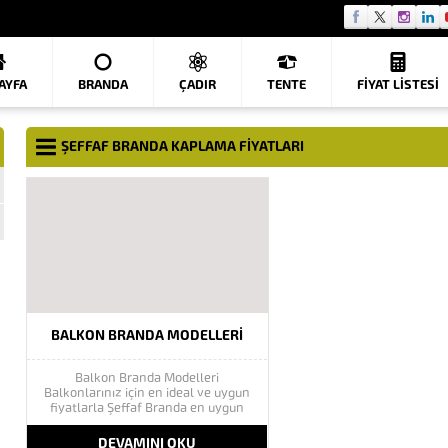
AYFA
BRANDA
ÇADIR
TENTE
FIYAT LISTESI
ŞEFFAF BRANDA KAPLAMA FİYATLARI
BALKON BRANDA MODELLERI
Balkon Branda Modelleri
Balkonlarınız için en ideal ve uygun
fiyatlarla Şeffaf Branda en uygun
fiyat avantajları ile göktaş branda
sistemlerinde. Şeffaf Branda Nedir ?
DEVAMINI OKU