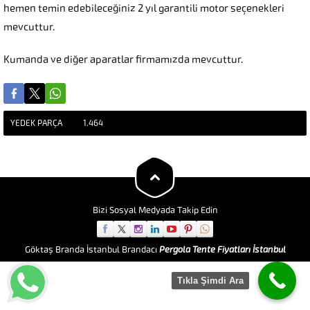
hemen temin edebileceğiniz 2 yıl garantili motor seçenekleri
mevcuttur.
Kumanda ve diğer aparatlar firmamızda mevcuttur.
YEDEK PARÇA
1.464
Bizi Sosyal Medyada Takip Edin
Göktaş Branda İstanbul Brandacı
Pergola Tente Fiyatları İstanbul
Tıkla Şimdi Ara