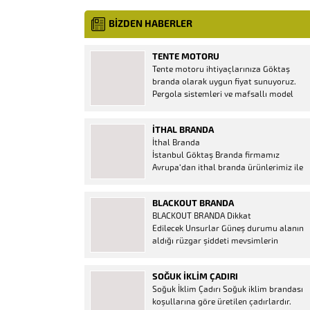
BİZDEN HABERLER
TENTE MOTORU
Tente motoru ihtiyaçlarınıza Göktaş
branda olarak uygun fiyat sunuyoruz.
Pergola sistemleri ve mafsallı model
tenteler için hemen temin edebileceğiniz
2 yıl garantili motor seçenekleri
İTHAL BRANDA
mevcuttur. Kumanda ve diğer aparatlar
İthal Branda
firmamızda mevcuttur.
İstanbul Göktaş Branda firmamız
Avrupa’dan ithal branda ürünlerimiz ile
hizmetinizde. İthal ürünlerin kaliteli ve
ucuz almanın en doğru adresi. İthal
BLACKOUT BRANDA
Ürün Al dükkanı ürünleri peşin fiyatına
BLACKOUT BRANDA Dikkat
bol taksitle Göktaş Branda Çeşitleri
Edilecek Unsurlar Güneş durumu alanın
Adresinde, 1.kalite ithal ürün ne demek
aldığı rüzgar şiddeti mevsimlerin
Brandacı sektöründe faaliyet gösteren,
etkisi(kış veya yaz )aylarının çetin
vizyonunu isminden alan...
geçmesi gibi faktörler branda alırken
SOĞUK İKLIM ÇADIRI
düşünmeniz gereken bir kaç faktörden
Soğuk İklim Çadırı Soğuk iklim brandası
biridir. Türkiye’nin lider Branda markası
koşullarına göre üretilen çadırlardır.
Göktaş Branda, Hazine ve Maliye Bakanı