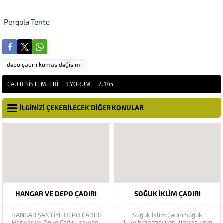
Pergola Tente
depo çadırı kumaş değişimi
ÇADIR SISTEMLERI
1 YORUM
2.346
İLGİNİZİ ÇEKEBİLECEK DİĞER KONULAR
HANGAR VE DEPO ÇADIRI
SOĞUK İKLIM ÇADIRI
HANGAR ŞANTİYE DEPO ÇADIRI
Soğuk İklim Çadırı Soğuk
Hangar ve Depo Çadırı, zaman,
iklim brandası koşullarına göre