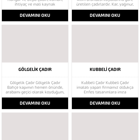
ihtiyaç ve mali kaynak
üretilen çadırlardır. Kar, yağmur,
üçgeninde maksimum faydayı
rüzgar vb. sert hava soğuk İklim
sağlamak amacıyla tasarlanmış
koşullarına göre çadır tipleri
DEVAMINI OKU
DEVAMINI OKU
yapılardır. Şantiye çadırları,
değişmektedir. Askeri
şantiyelerin zorlu çalışma
çadırlarımız çabuk temin, her
şartlarında hızlı, kolay ve
türlü iklim-coğrafi şartlarda az
demonte sistem olarak
sayıda personel ile kısa sürede
kurulabilirler. Şantiye çadırları
kurulum-söküm, düşük maliyet
kullanım amacına göre
ve...
yatakhane,
Yemekhane,Depolama,...
GÖLGELIK ÇADIR
KUBBELI ÇADIR
Gölgelik Çadır Gölgelik Çadır
Kubbeli Çadır Kubbeli Çadır
Bahçe kapımın hemen önünde,
imalatı yapan firmamız oldukça
arabamı geçici olarak koyduğum,
Enfes tasarımlara imza
park ettiğim bir kaldırım parçası
atmaktadır. Her zaman müşteri
var. Bunun yanına gölge yapacak
isteklerini ön plan da tutarak
DEVAMINI OKU
DEVAMINI OKU
Çadır veya Tente düşündüm.
branda hizmeti veren firmamız
Özellikle Afrika veya bazen de
müşteri memnuniyetini
İstanbul siluetlerinde,
sağlamıştır.Hesaplı branda
resimlerinde gördüğüm tepesi
fiyatları ile sektöründe rakipsiz
şemsiye gibi geniş ve düz...
fiyat uygulaması yapmaktadır.
Kubbeli Gazebo Çadır Mimari
Çadır yapılarında...