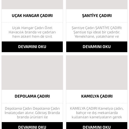
UÇAK HANGAR ÇADIRI
ŞANTIYE ÇADIRI
Uçak Hangar Çadırı Özel
Şantiye Çadırı ŞANTİYE ÇADIRI:
Havacılık branda ve çadırları
Şantiye tipi ideal bir çadırdır.
hem askeri hem de sivil
Yemekhane, yatakhane ve
havacılık sektörüne hizmet
depolama maksatlı olarak
amaçlı ürettiğimiz yapılarımız
kullanılabilir. Polyester
DEVAMINI OKU
DEVAMINI OKU
maliyeti düşük, kurulumu hızlı,
brandadan imal edilmiştir. Su
taşınması kolay ve acil
geçirmezdir. Yalıtımlı ve
ihtiyaçlara en kısa zamanda
yalıtımsız olarak imal
cevap verilebilir niteliktedir. 100
edilmektedir. İstenirse soba
metre en, 35 metre yükseklik...
kurulabilir özelliktedir. İstenilen
her ebatta yapılabilir. Direkleri
(iskeleti) borudan imal...
DEPOLAMA ÇADIRI
KAMELYA ÇADIRI
Depolama Çadırı Depolama Çadırı
KAMELYA ÇADIRI Kamelya çadırı,
İmalatçıdan alınır. Göktaş Branda
bahçe ve dış mekanlarda
branda ürünleri ile
kullanılan kamelyaların gerek
tasarlanabilecek tüm ürünleri
üzerine gerekse komple
üretmektedir.Kurumsal bir firma
kamelya şeklinde yek bir
DEVAMINI OKU
DEVAMINI OKU