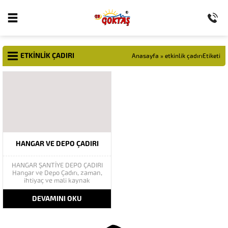
ETKINLIK ÇADIRI
Anasayfa
»
etkinlik çadırıEtiketi
HANGAR VE DEPO ÇADIRI
HANGAR ŞANTİYE DEPO ÇADIRI
Hangar ve Depo Çadırı, zaman,
ihtiyaç ve mali kaynak
üçgeninde maksimum faydayı
sağlamak amacıyla tasarlanmış
DEVAMINI OKU
yapılardır. Şantiye çadırları,
şantiyelerin zorlu çalışma
şartlarında hızlı, kolay ve
demonte sistem olarak