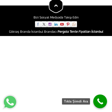
kurulabilirler. Şantiye çadırları
kullanım amacına göre
yatakhane,
Yemekhane,Depolama,...
Bizi Sosyal Medyada Takip Edin
Göktaş Branda İstanbul Brandacı
Pergola Tente Fiyatları İstanbul
Tıkla Şimdi Ara