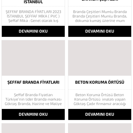
İSTANBUL
ŞEFFAF BRANDA FİYATLARI 2023
Branda Çeşitleri Mumlu Branda
İSTANBUL ŞEFFAF MİKA ( PVC )
Branda Çeşitleri Mumlu Branda,
Şeffaf Mika : Genel olarak kış
dokuma kumaş üzerine mum
bahçesi, çanta,
kaplaması ile yapılan branda
Ayakkabı, Soğuk oda kapısı,
türüdür. Bunun yapılmasının
DEVAMINI OKU
DEVAMINI OKU
Masa
amacı brandanın su
Örtüsü vb… uygulamalarında
geçirmemesini sağlamaktır.
kullanılan malzeme % 100
Yapılacan işlemler sonrasında
PVC den oluşmaktadır.Cam kadar
mumlu branda suya, yağmura,
saydam ve düz bir satıha
yoğun Beton Yorganı Beton
sahiptir. Kalınlık olarak 0,10 mm
yorganı ısı izolasyonunu
den 3 mm,...
sağlayan, inşaat...
ŞEFFAF BRANDA FIYATLARI
BETON KORUMA ÖRTÜSÜ
Şeffaf Branda Fiyatları
Beton Koruma Örtüsü Beton
Türkiye’nin lider Branda markası
Koruma Örtüsü imalatı yapan
Göktaş Branda, Hazine ve Maliye
Göktaş Çadır firmamız aracılığı
Bakanı tarafından açıklanan
ile sizler de beton korumanızı
Enflasyonla Topyekün Mücadele
rahatlıkla yapabilirsiniz. Beton
DEVAMINI OKU
DEVAMINI OKU
Programı kapsamında tüketiciyi
Yorganına ihtiyaç halleri sadece
destekliyor. En uygun fiyat
kışın çetin koşullarında gibi bir
avantajları ile Göktaş branda
ön yargı oluşmuştur. Beton çadır
sistemlerinde. Şeffaf branda
yorganına ve brandaya ihtiyaç