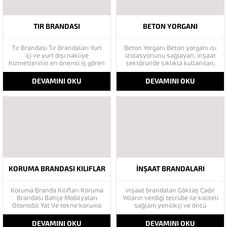
TIR BRANDASI
BETON YORGANI
Tır Brandası Tır Brandaları Yurt
Beton Yorganı Beton yorganı ısı
içi ve yurt dışı nakliye
izolasyonunu sağlayan, inşaat
hizmetlerinin en önemli iş gören
sektöründe sıklıkla kullanılan,
aracı olan tırlara oldukça
kışın kötü hava koşullarında
özellikli taşıma araçlarıdır. Tır
beton kurutma görevi gören bir
DEVAMINI OKU
DEVAMINI OKU
brandası da sıradan bir araç
malzemedir. Asıl görevi ısı
örtüsünden farklı olarak nitelikli
izolasyonunu sağlamak ve
imal edilen ve bir konstrüksiyon
beton yorganlarının altta kalan
dahilinde araca eklenen...
kısmının sıcak tutarak koruma
ortamını sağlamasıdır. İnşaat
sektöründe duvarlar...
KORUMA BRANDASI KILIFLAR
INŞAAT BRANDALARI
Koruma Branda Kılıfları Koruma
inşaat brandaları Göktaş Çadır
Brandası Bahçe Mobilyaları
Yılların verdiği tecrübe ile kaliteli
Otomobil Yat Ve tekne koruma
sağlam yenilikçi ve öncü
amaçlı özel üretim
firmamız siz değerli
ürünlerimizdir.Kaliteli 1100
müşterilerimizin hizmetindeyiz.
DEVAMINI OKU
DEVAMINI OKU