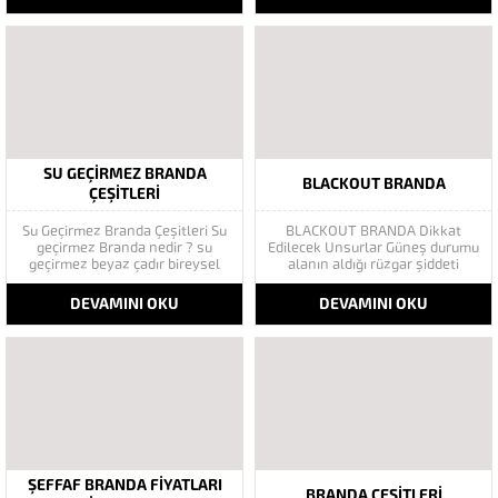
denye branda dan imal edilen
İnşaat Dış Cephe İskele
ürünlerimiz neme suya rutubete
Brandası imalatı ve inşaat
ve çürümeye karşı koruma
sektörü için Beton Koruma
amaçlı kullanılır. Branda Kumaşı
Örtüsü yapan firmamız her
Özellikleri: Su geçirmeyen
alanda olduğu gibi müşterilerine
branda kumaşı -25...
bu alanda da...
SU GEÇIRMEZ BRANDA
BLACKOUT BRANDA
ÇEŞITLERI
Su Geçirmez Branda Çeşitleri Su
BLACKOUT BRANDA Dikkat
geçirmez Branda nedir ? su
Edilecek Unsurlar Güneş durumu
geçirmez beyaz çadır bireysel
alanın aldığı rüzgar şiddeti
veya kurumsal olarak,
mevsimlerin etkisi(kış veya yaz
genellikle güneşten ve
)aylarının çetin geçmesi gibi
DEVAMINI OKU
DEVAMINI OKU
yağmurdan korunma amacıyla
faktörler branda alırken
kullanılan ürünlerdir. Su
düşünmeniz gereken bir kaç
geçirmez yapıda üretmiş
faktörden biridir. Türkiye’nin
olduğumuz branda ve çadırlar,
lider Branda markası Göktaş
son derece dayanıklı materyaller
Branda, Hazine ve Maliye Bakanı
kullanılarak ergonomik olarak...
tarafından açıklanan
Enflasyonla Topyekün
Mücadele...
ŞEFFAF BRANDA FİYATLARI
BRANDA ÇEŞITLERI