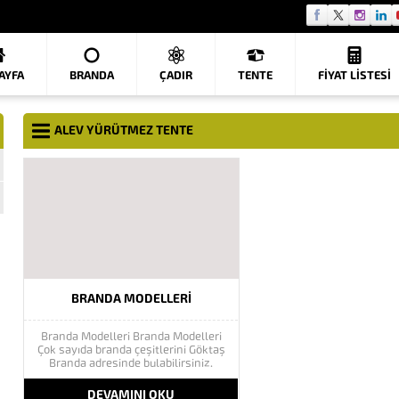
AYFA
BRANDA
ÇADIR
TENTE
FIYAT LISTESI
ALEV YÜRÜTMEZ TENTE
BRANDA MODELLERI
Branda Modelleri Branda Modelleri
Çok sayıda branda çeşitlerini Göktaş
Branda adresinde bulabilirsiniz.
Fermuarlı brandalar, şeffaf brandalar,
afiş branda, saman branda, oto
DEVAMINI OKU