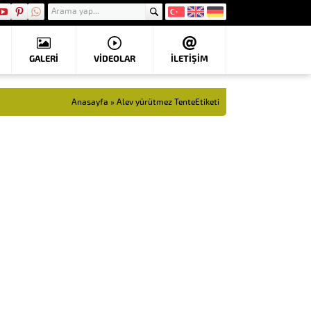
GALERİ
VIDEOLAR
İLETİŞİM
Anasayfa
»
Alev yürütmez TenteEtiketi