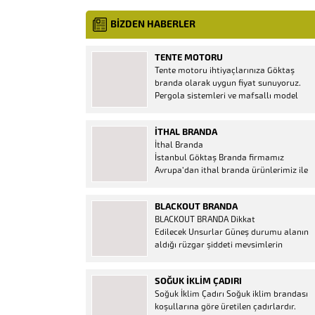
BİZDEN HABERLER
TENTE MOTORU
Tente motoru ihtiyaçlarınıza Göktaş
branda olarak uygun fiyat sunuyoruz.
Pergola sistemleri ve mafsallı model
tenteler için hemen temin edebileceğiniz
2 yıl garantili motor seçenekleri
İTHAL BRANDA
mevcuttur. Kumanda ve diğer aparatlar
İthal Branda
firmamızda mevcuttur.
İstanbul Göktaş Branda firmamız
Avrupa’dan ithal branda ürünlerimiz ile
hizmetinizde. İthal ürünlerin kaliteli ve
ucuz almanın en doğru adresi. İthal
BLACKOUT BRANDA
Ürün Al dükkanı ürünleri peşin fiyatına
BLACKOUT BRANDA Dikkat
bol taksitle Göktaş Branda Çeşitleri
Edilecek Unsurlar Güneş durumu alanın
Adresinde, 1.kalite ithal ürün ne demek
aldığı rüzgar şiddeti mevsimlerin
Brandacı sektöründe faaliyet gösteren,
etkisi(kış veya yaz )aylarının çetin
vizyonunu isminden alan...
geçmesi gibi faktörler branda alırken
SOĞUK İKLIM ÇADIRI
düşünmeniz gereken bir kaç faktörden
Soğuk İklim Çadırı Soğuk iklim brandası
biridir. Türkiye’nin lider Branda markası
koşullarına göre üretilen çadırlardır.
Göktaş Branda, Hazine ve Maliye Bakanı