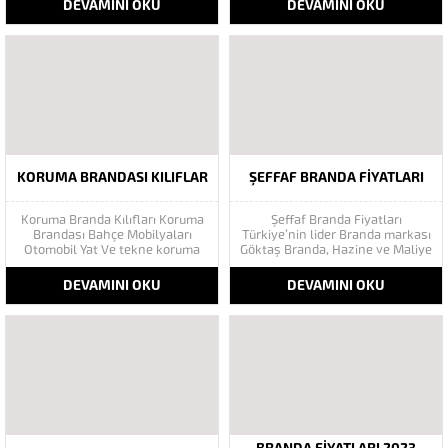
DEVAMINI OKU
DEVAMINI OKU
kış bahçesi Şeffaf fermuarlı kış
faydalanabilecek siniz. Bunun
bahçesi ile mekanlarınızın vaz
Yanı sıra Bütün ticari ve hususi
geçilmez havasını değiştirecek
bütün Araçların Tır Brandası ve
ve şık bir görünüme
Tır Çadırı üretimini Yapmaktayız.
kavuşacaksınız. Şeffaf branda
Kamyon brandaları ile yüklerinizi
fermuarlı ve özel saydam...
rahat...
KORUMA BRANDASI KILIFLAR
ŞEFFAF BRANDA FIYATLARI
Koruma Branda Kılıfları Koruma
Şeffaf Branda Fiyatları
Brandası Bahçe Mobilyaları
Türkiye’nin lider Branda markası
Otomobil Yat Ve tekne koruma
Göktaş Branda, Hazine ve Maliye
amaçlı özel üretim
Bakanı tarafından açıklanan
ürünlerimizdir.Kaliteli 1100
Enflasyonla Topyekün Mücadele
DEVAMINI OKU
DEVAMINI OKU
denye branda dan imal edilen
Programı kapsamında tüketiciyi
ürünlerimiz neme suya rutubete
destekliyor. En uygun fiyat
ve çürümeye karşı koruma
avantajları ile Göktaş branda
amaçlı kullanılır. Branda Kumaşı
sistemlerinde. Şeffaf branda
Özellikleri: Su geçirmeyen
cam gibi yüzeye sahip ve
branda kumaşı -25...
kalınlığını dilediğiniz ölçülerde
bulabileceğiniz bir...