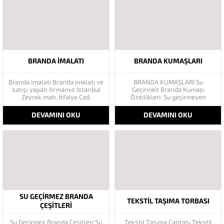
taksitle Göktaş Branda Çeşitleri
yorganına ve brandaya ihtiyaç
Adresinde, 1.kalite ithal ürün ne
yaz aylarında hava...
demek Brandacı sektöründe
faaliyet gösteren, vizyonunu
isminden alan...
BRANDA IMALATI
BRANDA KUMAŞLARI
Branda imalatı Branda imalatı ve
BRANDA KUMAŞLARI Su
satışı yapan firmamız İstanbul
Geçirmez Branda Kumaşı
Zeyrek mah. İtfaiye Cad.
Özellikleri: Su geçirmeyen
Kovacılar Sk. No:3/5 Shell Petrol
branda kumaşı -25 °C soğuğa,
Karşısı / Fatih / mağazamızda
+70 °C sıcağa dayanıklıdır.
DEVAMINI OKU
DEVAMINI OKU
hizmet vermektedir. Branda
Branda Çadır kumaşı 4 mevsim
Türkiye’de bilindiği gibi uzun
kullanılabilir. Bir kumaş türü olan
yıllara dayanmaktadır.
branda, yün ve sentetik ipliklerle
Büyüklerimizin deyimi ile
yapılan kumaşlara nazaran çok
çektirme tarzı branda imaları 10
daha dayanıklı bir...
ile 20...
SU GEÇIRMEZ BRANDA
TEKSTIL TAŞIMA TORBASI
ÇEŞITLERI
Su Geçirmez Branda Çeşitleri Su
Tekstil Taşıma Çantası Tekstil