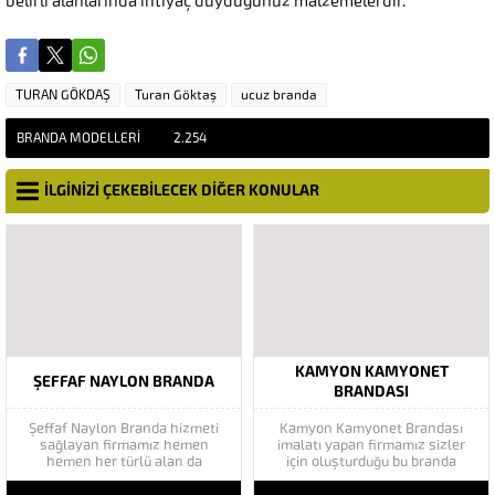
belirli alanlarında ihtiyaç duyduğunuz malzemelerdir.
TURAN GÖKDAŞ
Turan Göktaş
ucuz branda
BRANDA MODELLERI
2.254
İLGİNİZİ ÇEKEBİLECEK DİĞER KONULAR
KAMYON KAMYONET
ŞEFFAF NAYLON BRANDA
BRANDASI
Şeffaf Naylon Branda hizmeti
Kamyon Kamyonet Brandası
sağlayan firmamız hemen
imalatı yapan firmamız sizler
hemen her türlü alan da
için oluşturduğu bu branda
müşterilerine branda hizmeti
sistemi sayesinde bir çok
sağlamaktadır. Şeffaf fermuarlı
avantajdan rahatlıkla