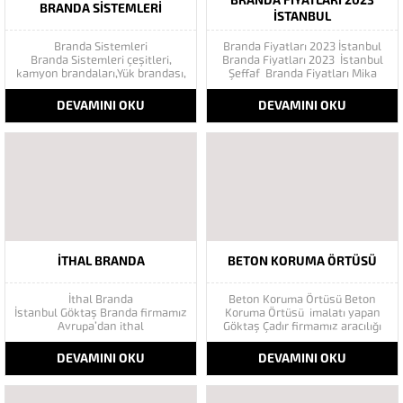
BRANDA FIYATLARI 2023
BRANDA SISTEMLERI
İSTANBUL
Branda Sistemleri
Branda Fiyatları 2023 İstanbul
Branda Sistemleri çeşitleri,
Branda Fiyatları 2023 İstanbul
kamyon brandaları,Yük brandası,
Şeffaf Branda Fiyatları Mika
Mafsallı tente, Şeffaf branda,
Naylon Fiyat Branda Fiyatları
Açılır kapanır brandalar, Şantiye
2023 Türkiye Şeffaf Sigara içme
DEVAMINI OKU
DEVAMINI OKU
brandası, Branda imalatı, Tekne
alanı ve diğer modellerimiz için
brandası, Branda dikimi, Çadır
iletişime geçiniz. Fiyatlarda %20
branda… Branda genelde çay
İndirim Fırsatı Kaçırmayın ! Kış
bahçeleri, bahçeler, kumsallar
kampanyamız ile şeffaf mika
gibi yağmur ve güneşten
kumaşlarda ve...
korunma gerektiren mekanlarda
başta olmak üzere...
İTHAL BRANDA
BETON KORUMA ÖRTÜSÜ
İthal Branda
Beton Koruma Örtüsü Beton
İstanbul Göktaş Branda firmamız
Koruma Örtüsü imalatı yapan
Avrupa’dan ithal
Göktaş Çadır firmamız aracılığı
branda ürünlerimiz ile
ile sizler de beton korumanızı
hizmetinizde. İthal ürünlerin
rahatlıkla yapabilirsiniz. Beton
DEVAMINI OKU
DEVAMINI OKU
kaliteli ve ucuz almanın en doğru
Yorganına ihtiyaç halleri sadece
adresi. İthal Ürün Al dükkanı
kışın çetin koşullarında gibi bir
ürünleri peşin fiyatına bol
ön yargı oluşmuştur. Beton çadır