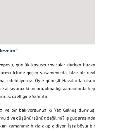
Devrim”
temposu, günlük koşuşturmacalar derken bazen
turma içinde geçen yaşamımızda, bize bir nevi
mal edebiliyoruz. Öyle güneşli Havalarda olsun
e alışıyoruz ki onlara, olmadığı zamanlarda hep
çirmez
özelliğine Sahiptir.
z ve bir bakıyorsunuz ki Yaz Gelmiş durmuş.
u mu diye düşünürsünüz değil mi? İş güç arasında
en zamanınız hızla akıp gidiyor. İşte böyle bir