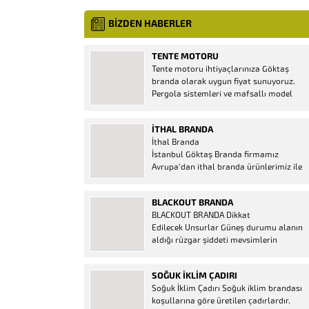
BİZDEN HABERLER
TENTE MOTORU
Tente motoru ihtiyaçlarınıza Göktaş
branda olarak uygun fiyat sunuyoruz.
Pergola sistemleri ve mafsallı model
tenteler için hemen temin edebileceğiniz
2 yıl garantili motor seçenekleri
İTHAL BRANDA
mevcuttur. Kumanda ve diğer aparatlar
İthal Branda
firmamızda mevcuttur.
İstanbul Göktaş Branda firmamız
Avrupa’dan ithal branda ürünlerimiz ile
hizmetinizde. İthal ürünlerin kaliteli ve
ucuz almanın en doğru adresi. İthal
BLACKOUT BRANDA
Ürün Al dükkanı ürünleri peşin fiyatına
BLACKOUT BRANDA Dikkat
bol taksitle Göktaş Branda Çeşitleri
Edilecek Unsurlar Güneş durumu alanın
Adresinde, 1.kalite ithal ürün ne demek
aldığı rüzgar şiddeti mevsimlerin
Brandacı sektöründe faaliyet gösteren,
etkisi(kış veya yaz )aylarının çetin
vizyonunu isminden alan...
geçmesi gibi faktörler branda alırken
SOĞUK İKLIM ÇADIRI
düşünmeniz gereken bir kaç faktörden
Soğuk İklim Çadırı Soğuk iklim brandası
biridir. Türkiye’nin lider Branda markası
koşullarına göre üretilen çadırlardır.
Göktaş Branda, Hazine ve Maliye Bakanı