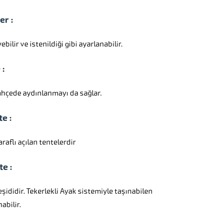
er :
lir ve istenildiği gibi ayarlanabilir.
 :
Bahçede aydınlanmayı da sağlar.
te :
araflı açılan tentelerdir
te :
eşididir. Tekerlekli Ayak sistemiyle taşınabilen
abilir.