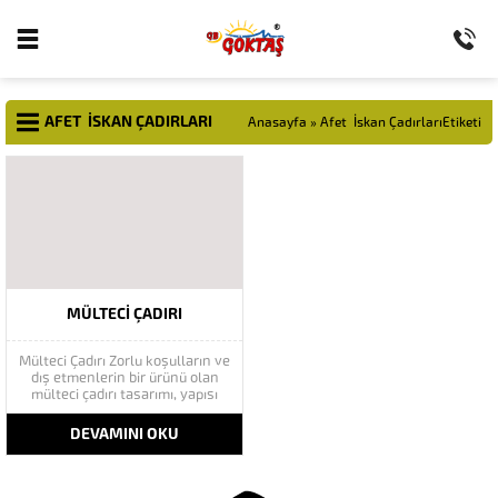
AFET İSKAN ÇADIRLARI
Anasayfa
»
Afet İskan ÇadırlarıEtiketi
MÜLTECI ÇADIRI
Mülteci Çadırı Zorlu koşulların ve
dış etmenlerin bir ürünü olan
mülteci çadırı tasarımı, yapısı
gereğince konaklamak için
düşünülmüş, özellikle uzun
DEVAMINI OKU
vadeli ihtimaller göz önünde
bulundurularak üretilmiştir.
Türkiye şartlarında en çok
ihtiyaç duyulan Çadır profili, Afet