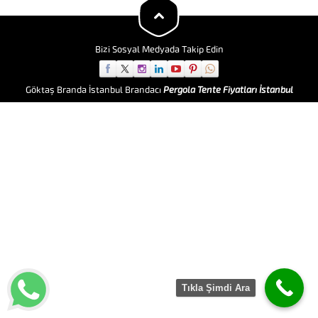
İskan Çadırlarıdır. Çünkü ülkemiz
birinci dereceden deprem
kuşağı...
Bizi Sosyal Medyada Takip Edin
Göktaş Branda İstanbul Brandacı
Pergola Tente Fiyatları İstanbul
Tıkla Şimdi Ara