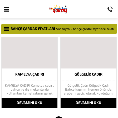
BAHÇE ÇARDAK FIYATLARI
Anasayfa
»
bahçe çardak fiyatlarıEtiketi
KAMELYA ÇADIRI
GÖLGELIK ÇADIR
KAMELYA ÇADIRI Kamelya çadırı,
Gölgelik Çadır Gölgelik Çadır
bahçe ve dış mekanlarda
Bahçe kapımın hemen önünde,
kullanılan kamelyaların gerek
arabamı geçici olarak koyduğum,
üzerine gerekse komple
park ettiğim bir kaldırım parçası
kamelya şeklinde yek bir
var. Bunun yanına gölge yapacak
DEVAMINI OKU
DEVAMINI OKU
kamelya şeklinde yapılan
Çadır veya Tente düşündüm.
branda çeşididir. Kamelya
Özellikle Afrika veya bazen de
Branda Kapama hizmetlerini
İstanbul siluetlerinde,
itina ile yapan Göktaş çadır
resimlerinde gördüğüm tepesi