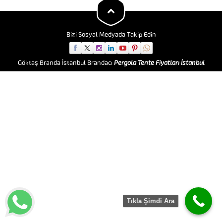
üstün kalite şeffaf mika ve
şemsiye gibi geniş ve düz...
branda kumaş kullanarak son...
Bizi Sosyal Medyada Takip Edin
Göktaş Branda İstanbul Brandacı
Pergola Tente Fiyatları İstanbul
Tıkla Şimdi Ara