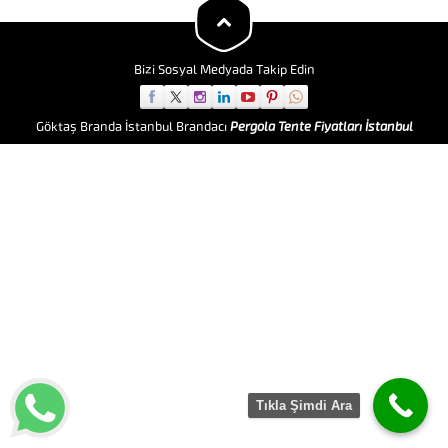
üstün kalite şeffaf mika ve
branda kumaş kullanarak son...
Bizi Sosyal Medyada Takip Edin
Göktaş Branda İstanbul Brandacı
Pergola Tente Fiyatları İstanbul
Tıkla Şimdi Ara