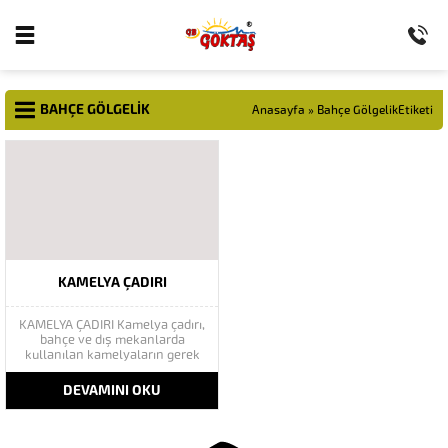
BAHÇE GÖLGELIK
Anasayfa
»
Bahçe GölgelikEtiketi
KAMELYA ÇADIRI
KAMELYA ÇADIRI Kamelya çadırı,
bahçe ve dış mekanlarda
kullanılan kamelyaların gerek
üzerine gerekse komple
kamelya şeklinde yek bir
DEVAMINI OKU
kamelya şeklinde yapılan
branda çeşididir. Kamelya
Branda Kapama hizmetlerini
itina ile yapan Göktaş çadır