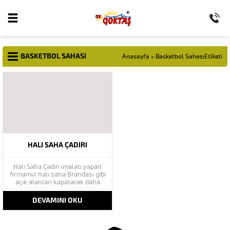
BASKETBOL SAHASI
Anasayfa
»
Basketbol SahasıEtiketi
HALI SAHA ÇADIRI
Halı Saha Çadırı imalatı yapan
firmamız halı saha Brandası gibi
açık alanları kapatarak daha
kullanışlı ve korunaklı bir alan
haline getirmektedir. Halı saha
DEVAMINI OKU
brandası ve halı saha branda
değişimi hizmetleri veren
firma halı saha çadırı ve
tentelerinin üretimi ve satışını