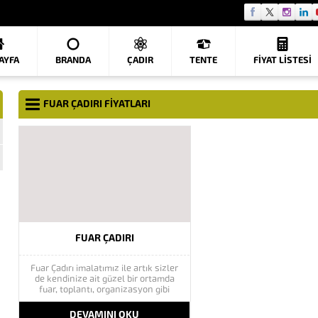
AYFA
BRANDA
ÇADIR
TENTE
FIYAT LISTESI
FUAR ÇADIRI FIYATLARI
FUAR ÇADIRI
Fuar Çadırı imalatımız ile artık sizler
de kendinize ait güzel bir ortamda
fuar, toplantı, organizasyon gibi
aktivitelerinizi kolaylıkla
gerçekleştirebilirsiniz. Fuar Çadırı
DEVAMINI OKU