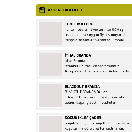
BİZDEN HABERLER
TENTE MOTORU
Tente motoru ihtiyaçlarınıza Göktaş
branda olarak uygun fiyat sunuyoruz.
Pergola sistemleri ve mafsallı model
tenteler için hemen temin edebileceğiniz
2 yıl garantili motor seçenekleri
İTHAL BRANDA
mevcuttur. Kumanda ve diğer aparatlar
İthal Branda
firmamızda mevcuttur.
İstanbul Göktaş Branda firmamız
Avrupa’dan ithal branda ürünlerimiz ile
hizmetinizde. İthal ürünlerin kaliteli ve
ucuz almanın en doğru adresi. İthal
BLACKOUT BRANDA
Ürün Al dükkanı ürünleri peşin fiyatına
BLACKOUT BRANDA Dikkat
bol taksitle Göktaş Branda Çeşitleri
Edilecek Unsurlar Güneş durumu alanın
Adresinde, 1.kalite ithal ürün ne demek
aldığı rüzgar şiddeti mevsimlerin
Brandacı sektöründe faaliyet gösteren,
etkisi(kış veya yaz )aylarının çetin
vizyonunu isminden alan...
geçmesi gibi faktörler branda alırken
SOĞUK İKLIM ÇADIRI
düşünmeniz gereken bir kaç faktörden
Soğuk İklim Çadırı Soğuk iklim brandası
biridir. Türkiye’nin lider Branda markası
koşullarına göre üretilen çadırlardır.
Göktaş Branda, Hazine ve Maliye Bakanı