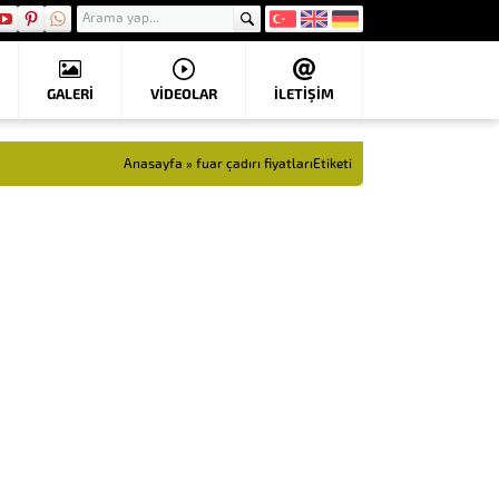
GALERİ
VIDEOLAR
İLETİŞİM
Anasayfa
»
fuar çadırı fiyatlarıEtiketi