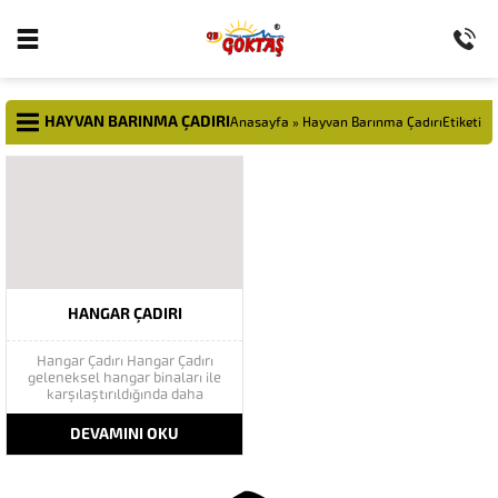
HAYVAN BARINMA ÇADIRI
Anasayfa
»
Hayvan Barınma ÇadırıEtiketi
HANGAR ÇADIRI
Hangar Çadırı Hangar Çadırı
geleneksel hangar binaları ile
karşılaştırıldığında daha
kullanışlı ve hızlı hangar
çözümleri sunmaktadır. Çelik ve
DEVAMINI OKU
Alüminyum Profillerden imal
edilen hangar çadırları,
kullanıcılar için 40 m’ye kadar
kolonsuz ve yüksek