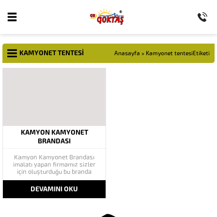
KAMYONET TENTESI
Anasayfa
»
Kamyonet tentesiEtiketi
KAMYON KAMYONET
BRANDASI
Kamyon Kamyonet Brandası
imalatı yapan firmamız sizler
için oluşturduğu bu branda
sistemi sayesinde bir çok
avantajdan rahatlıkla
DEVAMINI OKU
faydalanabilecek siniz. Bunun
Yanı sıra Bütün ticari ve hususi
bütün Araçların Tır Brandası ve
Tır Çadırı üretimini Yapmaktayız.