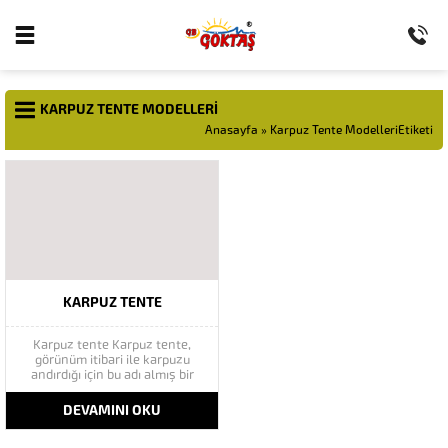
KARPUZ TENTE MODELLERI
Anasayfa
»
Karpuz Tente ModelleriEtiketi
KARPUZ TENTE
Karpuz tente Karpuz tente,
görünüm itibari ile karpuzu
andırdığı için bu adı almış bir
tente modelidir. Karpuz
tente daha çok cafe, restaurant
DEVAMINI OKU
gibi alanlarda kullanılsa da,
evlerin pencereleri için