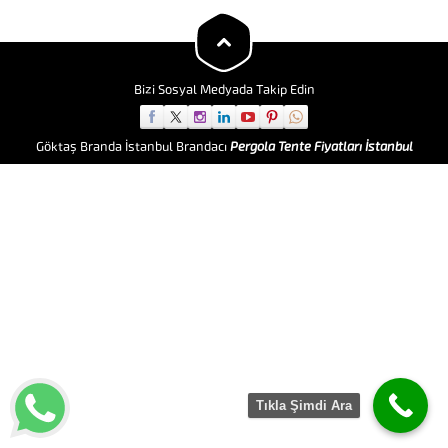
vazgeçilmez dekorlardan
birisidir. Karpuz
tenteler genellikle dekor amaçlı
kullanıldığı gibi, koruma
bakımından da...
Bizi Sosyal Medyada Takip Edin
Göktaş Branda İstanbul Brandacı
Pergola Tente Fiyatları İstanbul
Tıkla Şimdi Ara