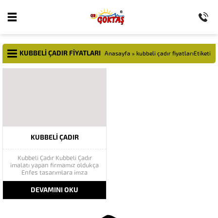
KUBBELI ÇADIR FIYATLARI
Anasayfa
»
kubbeli çadır fiyatlarıEtiketi
KUBBELI ÇADIR
Kubbeli Çadır Kubbeli Çadır
imalatı yapan firmamız oldukça
Enfes tasarımlara imza
atmaktadır. Her zaman müşteri
isteklerini ön plan da tutarak
DEVAMINI OKU
branda hizmeti veren firmamız
müşteri memnuniyetini
sağlamıştır.Hesaplı branda
fiyatları ile sektöründe rakipsiz