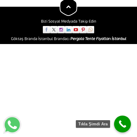
Branda, Hazine ve Maliye Bakanı
tarafından açıklanan
Enflasyonla Topyekün
Mücadele...
Bizi Sosyal Medyada Takip Edin
Göktaş Branda İstanbul Brandacı
Pergola Tente Fiyatları İstanbul
Tıkla Şimdi Ara