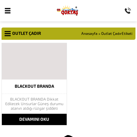
OUTLET ÇADIR
Anasayfa
»
Outlet ÇadırEtiketi
BLACKOUT BRANDA
BLACKOUT BRANDA Dikkat
Edilecek Unsurlar Güneş durumu
alanın aldığı rüzgar şiddeti
mevsimlerin etkisi(kış veya yaz
)aylarının çetin geçmesi gibi
DEVAMINI OKU
faktörler branda alırken
düşünmeniz gereken bir kaç
faktörden biridir. Türkiye’nin
lider Branda markası Göktaş