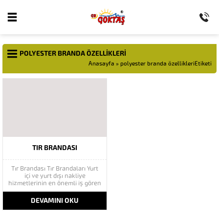
POLYESTER BRANDA ÖZELLIKLERI
Anasayfa
»
polyester branda özellikleriEtiketi
TIR BRANDASI
Tır Brandası Tır Brandaları Yurt
içi ve yurt dışı nakliye
hizmetlerinin en önemli iş gören
aracı olan tırlara oldukça
özellikli taşıma araçlarıdır. Tır
DEVAMINI OKU
brandası da sıradan bir araç
örtüsünden farklı olarak nitelikli