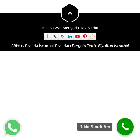
çevresinde branda hizmeti veren
Göktaş branda, siz
müşterilerimize branda’nın en
kalitelisini sunmakta. İletişim
için; 0(212) 531 39 44 Bizi
arayın… Otopark Brandası Çelik
Bizi Sosyal Medyada Takip Edin
Konstrüksiyonlu...
Göktaş Branda İstanbul Brandacı
Pergola Tente Fiyatları İstanbul
Tıkla Şimdi Ara