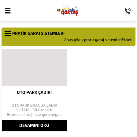
PRATIK GARAJ SISTEMLERI
Anasayfa
»
pratik garaj sistemleriEtiketi
OTO PARK ÇADIRI
OTOPARK BRANDA ÇADIR
SİSTEMLERİ Otopark
Brandası İsteğinize göre uygun
ölçülerde ve ebatlarda,
renklerde ve dizaynlarda
DEVAMINI OKU
Otoparklarınıza şıklık ve koruma
katabiliriz. İstanbul ve