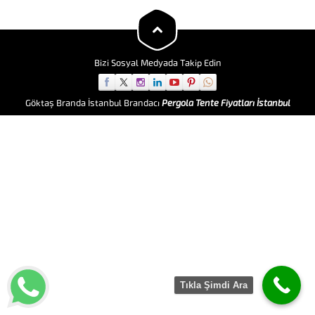
mekanizmalardır. Çok çeşitli
formlarda üretilmeleri ve
tasarlanmaları mümkündür.
Çadırlar veya organizasyon
alanları...
Bizi Sosyal Medyada Takip Edin
Göktaş Branda İstanbul Brandacı
Pergola Tente Fiyatları İstanbul
Tıkla Şimdi Ara