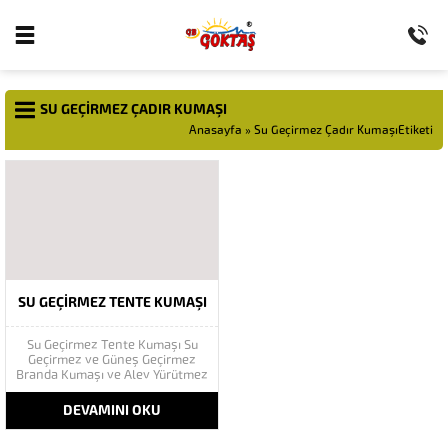
SU GEÇIRMEZ ÇADIR KUMAŞI
Anasayfa
»
Su Geçirmez Çadır KumaşıEtiketi
SU GEÇIRMEZ TENTE KUMAŞI
Su Geçirmez Tente Kumaşı Su
Geçirmez ve Güneş Geçirmez
Branda Kumaşı ve Alev Yürütmez
Tenteler gerildikleri ortamları
çeşitli dış etkilerden koruyarak
DEVAMINI OKU
amaca uygun dizayn edilmiş
branda kumaşlarla örtülü