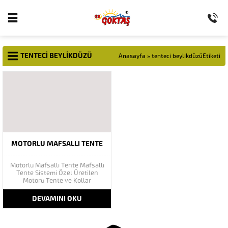
TENTECI BEYLIKDÜZÜ
Anasayfa
»
tenteci beylikdüzüEtiketi
MOTORLU MAFSALLI TENTE
Motorlu Mafsallı Tente Mafsallı
Tente Sistemi Özel Üretilen
Motoru Tente ve Kollar
Sayesinde ileri Doğru Açılır ve
Geriye Doğru Toplanır estetik
DEVAMINI OKU
görünümü sayesinde uygulandığı
alanda görsel bir güzellik kattığı
gibi Güneş ve Yağmurdan
korunmanızı sağlamaktadır.