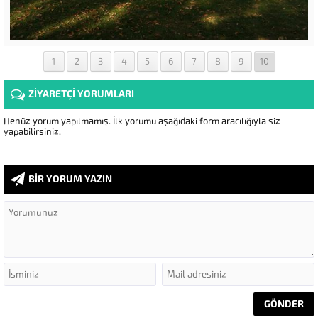
1
2
3
4
5
6
7
8
9
10
ZİYARETÇİ YORUMLARI
Henüz yorum yapılmamış. İlk yorumu aşağıdaki form aracılığıyla siz
yapabilirsiniz.
BİR YORUM YAZIN