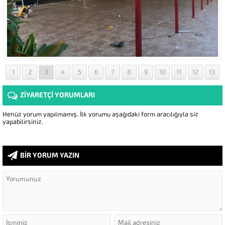
1
2
3
4
5
6
7
8
9
10
11
12
13
ZİYARETÇİ YORUMLARI
Henüz yorum yapılmamış. İlk yorumu aşağıdaki form aracılığıyla siz
yapabilirsiniz.
BİR YORUM YAZIN