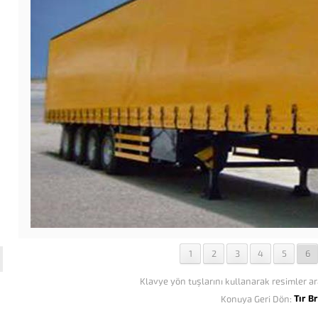
1
2
3
4
5
6
Klavye yön tuşlarını kullanarak resimler ar
Tır B
Konuya Geri Dön: