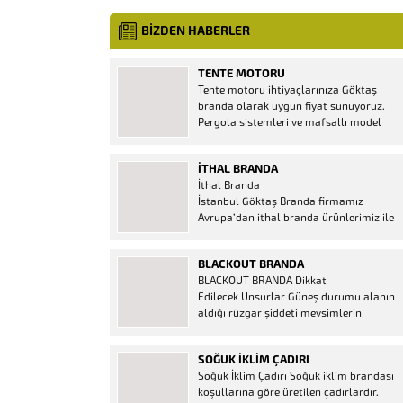
BİZDEN HABERLER
TENTE MOTORU
Tente motoru ihtiyaçlarınıza Göktaş
branda olarak uygun fiyat sunuyoruz.
Pergola sistemleri ve mafsallı model
tenteler için hemen temin edebileceğiniz
2 yıl garantili motor seçenekleri
İTHAL BRANDA
mevcuttur. Kumanda ve diğer aparatlar
İthal Branda
firmamızda mevcuttur.
İstanbul Göktaş Branda firmamız
Avrupa’dan ithal branda ürünlerimiz ile
hizmetinizde. İthal ürünlerin kaliteli ve
ucuz almanın en doğru adresi. İthal
BLACKOUT BRANDA
Ürün Al dükkanı ürünleri peşin fiyatına
BLACKOUT BRANDA Dikkat
bol taksitle Göktaş Branda Çeşitleri
Edilecek Unsurlar Güneş durumu alanın
Adresinde, 1.kalite ithal ürün ne demek
aldığı rüzgar şiddeti mevsimlerin
Brandacı sektöründe faaliyet gösteren,
etkisi(kış veya yaz )aylarının çetin
vizyonunu isminden alan...
geçmesi gibi faktörler branda alırken
SOĞUK İKLIM ÇADIRI
düşünmeniz gereken bir kaç faktörden
Soğuk İklim Çadırı Soğuk iklim brandası
biridir. Türkiye’nin lider Branda markası
koşullarına göre üretilen çadırlardır.
Göktaş Branda, Hazine ve Maliye Bakanı