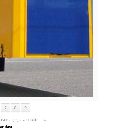
7
8
9
asında geçiş yapabilirsiniz.
randası