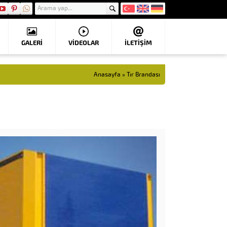
GALERİ
VIDEOLAR
İLETİŞİM
Anasayfa
»
Tır Brandası