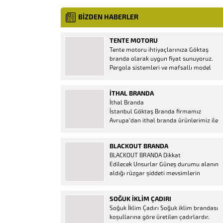
BİZDEN HABERLER
TENTE MOTORU
Tente motoru ihtiyaçlarınıza Göktaş
branda olarak uygun fiyat sunuyoruz.
Pergola sistemleri ve mafsallı model
tenteler için hemen temin edebileceğiniz
2 yıl garantili motor seçenekleri
İTHAL BRANDA
mevcuttur. Kumanda ve diğer aparatlar
İthal Branda
firmamızda mevcuttur.
İstanbul Göktaş Branda firmamız
Avrupa’dan ithal branda ürünlerimiz ile
hizmetinizde. İthal ürünlerin kaliteli ve
ucuz almanın en doğru adresi. İthal
BLACKOUT BRANDA
Ürün Al dükkanı ürünleri peşin fiyatına
BLACKOUT BRANDA Dikkat
bol taksitle Göktaş Branda Çeşitleri
Edilecek Unsurlar Güneş durumu alanın
Adresinde, 1.kalite ithal ürün ne demek
aldığı rüzgar şiddeti mevsimlerin
Brandacı sektöründe faaliyet gösteren,
etkisi(kış veya yaz )aylarının çetin
vizyonunu isminden alan...
geçmesi gibi faktörler branda alırken
SOĞUK İKLIM ÇADIRI
düşünmeniz gereken bir kaç faktörden
Soğuk İklim Çadırı Soğuk iklim brandası
biridir. Türkiye’nin lider Branda markası
koşullarına göre üretilen çadırlardır.
Göktaş Branda, Hazine ve Maliye Bakanı