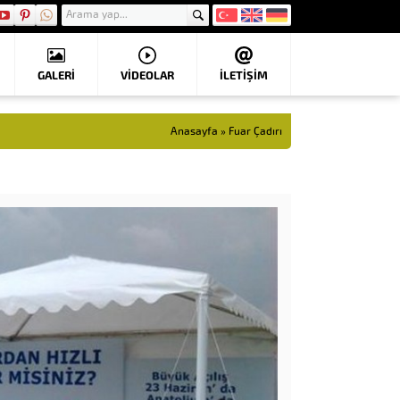
GALERİ
VIDEOLAR
İLETİŞİM
Anasayfa
»
Fuar Çadırı