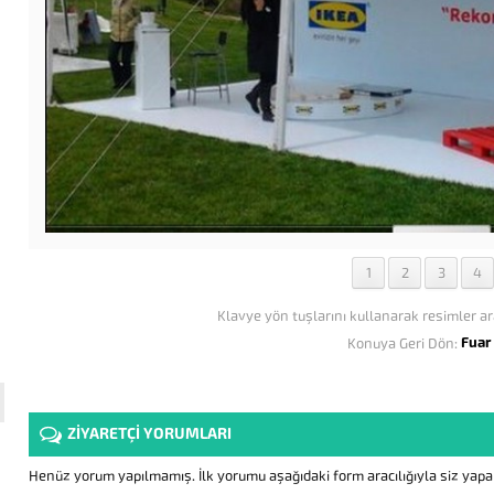
1
2
3
4
Klavye yön tuşlarını kullanarak resimler ar
Fuar
Konuya Geri Dön:
ZİYARETÇİ YORUMLARI
Henüz yorum yapılmamış. İlk yorumu aşağıdaki form aracılığıyla siz yapabi