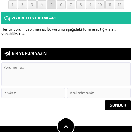
1
2
3
4
5
6
7
8
9
10
11
12
ZİYARETÇİ YORUMLARI
Henüz yorum yapılmamış. İlk yorumu aşağıdaki form aracılığıyla siz
yapabilirsiniz.
BİR YORUM YAZIN