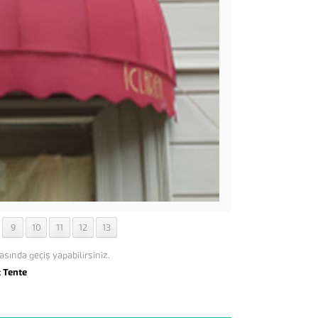
9
10
11
12
13
asında geçiş yapabilirsiniz.
t Tente