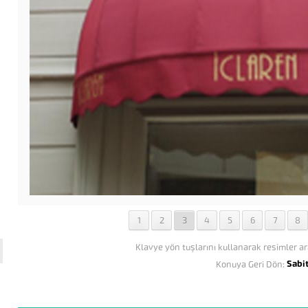
1
2
3
4
5
6
7
8
Klavye yön tuşlarını kullanarak resimler ar
Sabi
Konuya Geri Dön: