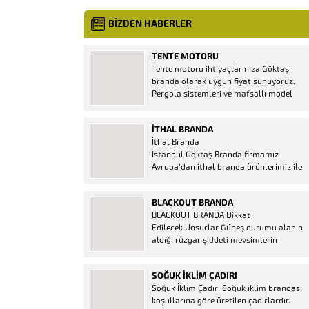
BİZDEN HABERLER
TENTE MOTORU
Tente motoru ihtiyaçlarınıza Göktaş
branda olarak uygun fiyat sunuyoruz.
Pergola sistemleri ve mafsallı model
tenteler için hemen temin edebileceğiniz
2 yıl garantili motor seçenekleri
İTHAL BRANDA
mevcuttur. Kumanda ve diğer aparatlar
İthal Branda
firmamızda mevcuttur.
İstanbul Göktaş Branda firmamız
Avrupa’dan ithal branda ürünlerimiz ile
hizmetinizde. İthal ürünlerin kaliteli ve
ucuz almanın en doğru adresi. İthal
BLACKOUT BRANDA
Ürün Al dükkanı ürünleri peşin fiyatına
BLACKOUT BRANDA Dikkat
bol taksitle Göktaş Branda Çeşitleri
Edilecek Unsurlar Güneş durumu alanın
Adresinde, 1.kalite ithal ürün ne demek
aldığı rüzgar şiddeti mevsimlerin
Brandacı sektöründe faaliyet gösteren,
etkisi(kış veya yaz )aylarının çetin
vizyonunu isminden alan...
geçmesi gibi faktörler branda alırken
SOĞUK İKLIM ÇADIRI
düşünmeniz gereken bir kaç faktörden
Soğuk İklim Çadırı Soğuk iklim brandası
biridir. Türkiye’nin lider Branda markası
koşullarına göre üretilen çadırlardır.
Göktaş Branda, Hazine ve Maliye Bakanı