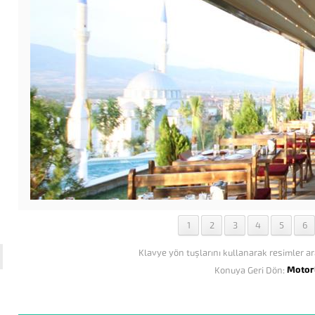
1
2
3
4
5
6
Klavye yön tuşlarını kullanarak resimler ar
Motor
Konuya Geri Dön: