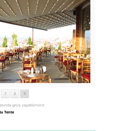
7
8
9
asında geçiş yapabilirsiniz.
lu Tente