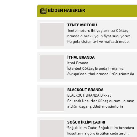
BİZDEN HABERLER
TENTE MOTORU
Tente motoru ihtiyaçlarınıza Göktaş
branda olarak uygun fiyat sunuyoruz.
Pergola sistemleri ve mafsallı model
tenteler için hemen temin edebileceğiniz
2 yıl garantili motor seçenekleri
İTHAL BRANDA
mevcuttur. Kumanda ve diğer aparatlar
İthal Branda
firmamızda mevcuttur.
İstanbul Göktaş Branda firmamız
Avrupa’dan ithal branda ürünlerimiz ile
hizmetinizde. İthal ürünlerin kaliteli ve
ucuz almanın en doğru adresi. İthal
BLACKOUT BRANDA
Ürün Al dükkanı ürünleri peşin fiyatına
BLACKOUT BRANDA Dikkat
bol taksitle Göktaş Branda Çeşitleri
Edilecek Unsurlar Güneş durumu alanın
Adresinde, 1.kalite ithal ürün ne demek
aldığı rüzgar şiddeti mevsimlerin
Brandacı sektöründe faaliyet gösteren,
etkisi(kış veya yaz )aylarının çetin
vizyonunu isminden alan...
geçmesi gibi faktörler branda alırken
SOĞUK İKLIM ÇADIRI
düşünmeniz gereken bir kaç faktörden
Soğuk İklim Çadırı Soğuk iklim brandası
biridir. Türkiye’nin lider Branda markası
koşullarına göre üretilen çadırlardır.
Göktaş Branda, Hazine ve Maliye Bakanı