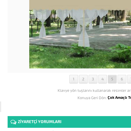
1
2
3
4
5
6
Klavye yön tuşlarını kullanarak resimler ar
Çok Amaçlı T
Konuya Geri Dön:
ZİYARETÇİ YORUMLARI