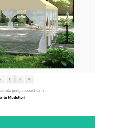
7
8
9
10
asında geçiş yapabilirsiniz.
ente Modelleri