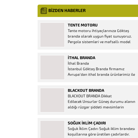
BİZDEN HABERLER
TENTE MOTORU
Tente motoru ihtiyaçlarınıza Göktaş
branda olarak uygun fiyat sunuyoruz.
Pergola sistemleri ve mafsallı model
tenteler için hemen temin edebileceğiniz
2 yıl garantili motor seçenekleri
İTHAL BRANDA
mevcuttur. Kumanda ve diğer aparatlar
İthal Branda
firmamızda mevcuttur.
İstanbul Göktaş Branda firmamız
Avrupa’dan ithal branda ürünlerimiz ile
hizmetinizde. İthal ürünlerin kaliteli ve
ucuz almanın en doğru adresi. İthal
BLACKOUT BRANDA
Ürün Al dükkanı ürünleri peşin fiyatına
BLACKOUT BRANDA Dikkat
bol taksitle Göktaş Branda Çeşitleri
Edilecek Unsurlar Güneş durumu alanın
Adresinde, 1.kalite ithal ürün ne demek
aldığı rüzgar şiddeti mevsimlerin
Brandacı sektöründe faaliyet gösteren,
etkisi(kış veya yaz )aylarının çetin
vizyonunu isminden alan...
geçmesi gibi faktörler branda alırken
SOĞUK İKLIM ÇADIRI
düşünmeniz gereken bir kaç faktörden
Soğuk İklim Çadırı Soğuk iklim brandası
biridir. Türkiye’nin lider Branda markası
koşullarına göre üretilen çadırlardır.
Göktaş Branda, Hazine ve Maliye Bakanı