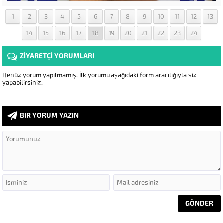
1
2
3
4
5
6
7
8
9
10
11
12
13
14
15
16
17
18
19
20
21
22
23
24
ZİYARETÇİ YORUMLARI
Henüz yorum yapılmamış. İlk yorumu aşağıdaki form aracılığıyla siz
yapabilirsiniz.
BİR YORUM YAZIN