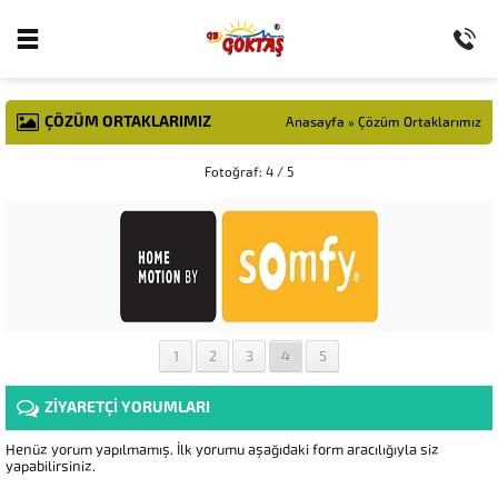
ÇÖZÜM ORTAKLARIMIZ
Anasayfa
»
Çözüm Ortaklarımız
Fotoğraf: 4 / 5
1
2
3
4
5
ZİYARETÇİ YORUMLARI
Henüz yorum yapılmamış. İlk yorumu aşağıdaki form aracılığıyla siz
yapabilirsiniz.