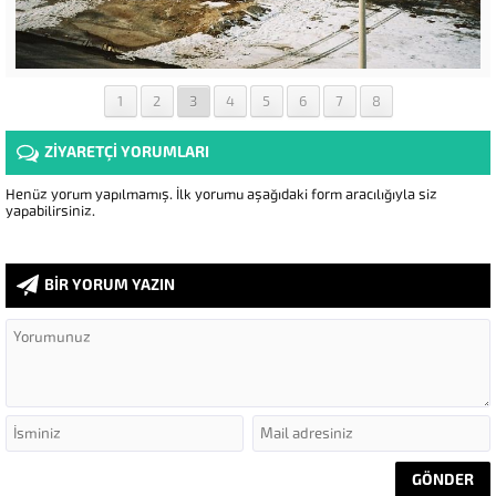
1
2
3
4
5
6
7
8
ZİYARETÇİ YORUMLARI
Henüz yorum yapılmamış. İlk yorumu aşağıdaki form aracılığıyla siz
yapabilirsiniz.
BİR YORUM YAZIN