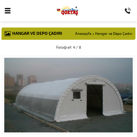
HANGAR VE DEPO ÇADIRI
Anasayfa
»
Hangar ve Depo Çadırı
Fotoğraf: 4 / 8