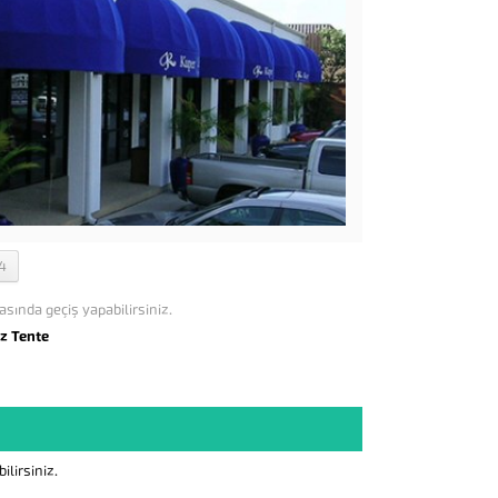
4
asında geçiş yapabilirsiniz.
z Tente
lirsiniz.