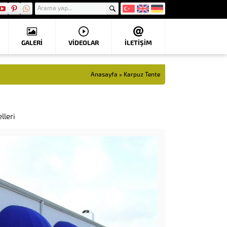
GALERİ
VIDEOLAR
İLETİŞİM
Anasayfa
»
Karpuz Tente
lleri