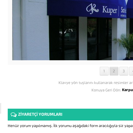
1
2
3
Klavye yön tuşlarını kullanarak resimler ar
Karpu
Konuya Geri Dön:
ZİYARETÇİ YORUMLARI
Henüz yorum yapılmamış. İlk yorumu aşağıdaki form aracılığıyla siz yapabi