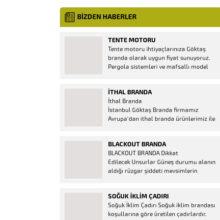
BİZDEN HABERLER
TENTE MOTORU
Tente motoru ihtiyaçlarınıza Göktaş
branda olarak uygun fiyat sunuyoruz.
Pergola sistemleri ve mafsallı model
tenteler için hemen temin edebileceğiniz
2 yıl garantili motor seçenekleri
İTHAL BRANDA
mevcuttur. Kumanda ve diğer aparatlar
İthal Branda
firmamızda mevcuttur.
İstanbul Göktaş Branda firmamız
Avrupa’dan ithal branda ürünlerimiz ile
hizmetinizde. İthal ürünlerin kaliteli ve
ucuz almanın en doğru adresi. İthal
BLACKOUT BRANDA
Ürün Al dükkanı ürünleri peşin fiyatına
BLACKOUT BRANDA Dikkat
bol taksitle Göktaş Branda Çeşitleri
Edilecek Unsurlar Güneş durumu alanın
Adresinde, 1.kalite ithal ürün ne demek
aldığı rüzgar şiddeti mevsimlerin
Brandacı sektöründe faaliyet gösteren,
etkisi(kış veya yaz )aylarının çetin
vizyonunu isminden alan...
geçmesi gibi faktörler branda alırken
SOĞUK İKLIM ÇADIRI
düşünmeniz gereken bir kaç faktörden
Soğuk İklim Çadırı Soğuk iklim brandası
biridir. Türkiye’nin lider Branda markası
koşullarına göre üretilen çadırlardır.
Göktaş Branda, Hazine ve Maliye Bakanı