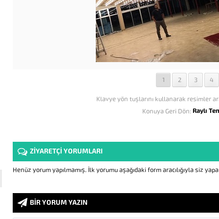
1
2
3
4
Klavye yön tuşlarını kullanarak resimler ar
Raylı Te
Konuya Geri Dön:
ZİYARETÇİ YORUMLARI
Henüz yorum yapılmamış. İlk yorumu aşağıdaki form aracılığıyla siz yapabi
BİR YORUM YAZIN