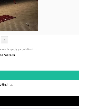
5
asında geçiş yapabilirsiniz.
nte Sistemi
lirsiniz.