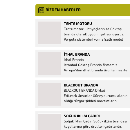
BİZDEN HABERLER
TENTE MOTORU
Tente motoru ihtiyaçlarınıza Göktaş
branda olarak uygun fiyat sunuyoruz.
Pergola sistemleri ve mafsallı model
tenteler için hemen temin edebileceğiniz
2 yıl garantili motor seçenekleri
İTHAL BRANDA
mevcuttur. Kumanda ve diğer aparatlar
İthal Branda
firmamızda mevcuttur.
İstanbul Göktaş Branda firmamız
Avrupa’dan ithal branda ürünlerimiz ile
hizmetinizde. İthal ürünlerin kaliteli ve
ucuz almanın en doğru adresi. İthal
BLACKOUT BRANDA
Ürün Al dükkanı ürünleri peşin fiyatına
BLACKOUT BRANDA Dikkat
bol taksitle Göktaş Branda Çeşitleri
Edilecek Unsurlar Güneş durumu alanın
Adresinde, 1.kalite ithal ürün ne demek
aldığı rüzgar şiddeti mevsimlerin
Brandacı sektöründe faaliyet gösteren,
etkisi(kış veya yaz )aylarının çetin
vizyonunu isminden alan...
geçmesi gibi faktörler branda alırken
SOĞUK İKLIM ÇADIRI
düşünmeniz gereken bir kaç faktörden
Soğuk İklim Çadırı Soğuk iklim brandası
biridir. Türkiye’nin lider Branda markası
koşullarına göre üretilen çadırlardır.
Göktaş Branda, Hazine ve Maliye Bakanı