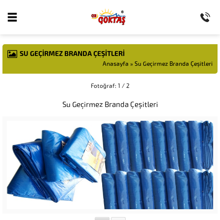
SU GEÇIRMEZ BRANDA ÇEŞITLERI
Anasayfa
»
Su Geçirmez Branda Çeşitleri
Fotoğraf: 1 / 2
Su Geçirmez Branda Çeşitleri