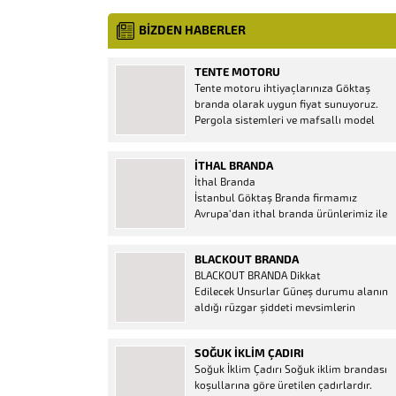
BİZDEN HABERLER
TENTE MOTORU
Tente motoru ihtiyaçlarınıza Göktaş
branda olarak uygun fiyat sunuyoruz.
Pergola sistemleri ve mafsallı model
tenteler için hemen temin edebileceğiniz
2 yıl garantili motor seçenekleri
İTHAL BRANDA
mevcuttur. Kumanda ve diğer aparatlar
İthal Branda
firmamızda mevcuttur.
İstanbul Göktaş Branda firmamız
Avrupa’dan ithal branda ürünlerimiz ile
hizmetinizde. İthal ürünlerin kaliteli ve
ucuz almanın en doğru adresi. İthal
BLACKOUT BRANDA
Ürün Al dükkanı ürünleri peşin fiyatına
BLACKOUT BRANDA Dikkat
bol taksitle Göktaş Branda Çeşitleri
Edilecek Unsurlar Güneş durumu alanın
Adresinde, 1.kalite ithal ürün ne demek
aldığı rüzgar şiddeti mevsimlerin
Brandacı sektöründe faaliyet gösteren,
etkisi(kış veya yaz )aylarının çetin
vizyonunu isminden alan...
geçmesi gibi faktörler branda alırken
SOĞUK İKLIM ÇADIRI
düşünmeniz gereken bir kaç faktörden
Soğuk İklim Çadırı Soğuk iklim brandası
biridir. Türkiye’nin lider Branda markası
koşullarına göre üretilen çadırlardır.
Göktaş Branda, Hazine ve Maliye Bakanı