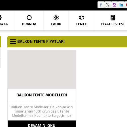
AYFA
BRANDA
ÇADIR
TENTE
FIYAT LISTESI
BALKON TENTE FIYATLARI
BALKON TENTE MODELLERI
Balkon Tente Modelleri Balkonlar için
Tasarlanan 1001 ürün çeşit Tente
Modellerimiz Kesinlikle Su geçirmez
tente kumaşı ve ışık almaz özelliğini
taşır bu sayede sizlerde istenilen
DEVAMINI OKU