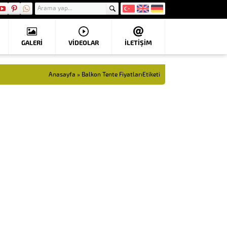
GALERİ
VIDEOLAR
İLETİŞİM
Anasayfa
»
Balkon Tente FiyatlarıEtiketi