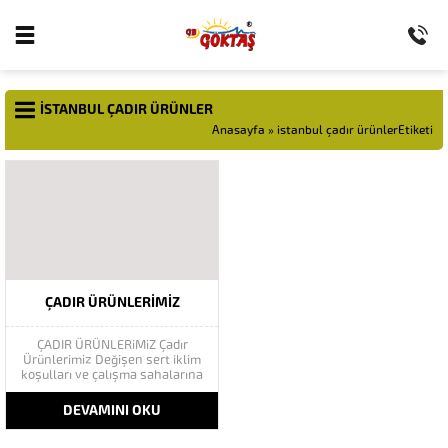
ISTANBUL ÇADIR ÜRÜNLER
Anasayfa
»
istanbul çadır ürünlerEtiketi
ÇADIR ÜRÜNLERIMIZ
ÇADIR ÜRÜNLERiMiZ Çadır
Ürünlerimiz Değişen sert iklim
koşulları ve çalışma sahalarına
uygun ortamlar oluşturmanın en
pratik yolu olarak kullanılan
DEVAMINI OKU
şantiyeler birden fazla amaca
hizmet etmek için en uygun