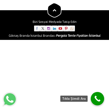
çözümlerdir. Çadır Çeşitlerimiz
En kaliteli çadırlar %33’e varan
indirimlerle Farklı ebat ve
kullanım...
Bizi Sosyal Medyada Takip Edin
Göktaş Branda İstanbul Brandacı
Pergola Tente Fiyatları İstanbul
Tıkla Şimdi Ara