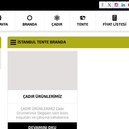
AYFA
BRANDA
ÇADIR
TENTE
FIYAT LISTESI
ISTANBUL TENTE BRANDA
ÇADIR ÜRÜNLERIMIZ
ÇADIR ÜRÜNLERiMiZ Çadır
Ürünlerimiz Değişen sert iklim
koşulları ve çalışma sahalarına
uygun ortamlar oluşturmanın en
pratik yolu olarak kullanılan
DEVAMINI OKU