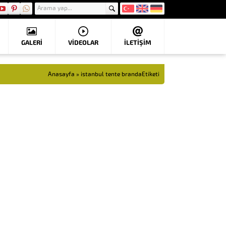
GALERİ
VIDEOLAR
İLETİŞİM
Anasayfa
»
istanbul tente brandaEtiketi