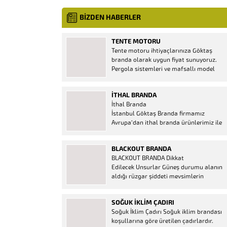
BİZDEN HABERLER
TENTE MOTORU
Tente motoru ihtiyaçlarınıza Göktaş
branda olarak uygun fiyat sunuyoruz.
Pergola sistemleri ve mafsallı model
tenteler için hemen temin edebileceğiniz
2 yıl garantili motor seçenekleri
İTHAL BRANDA
mevcuttur. Kumanda ve diğer aparatlar
İthal Branda
firmamızda mevcuttur.
İstanbul Göktaş Branda firmamız
Avrupa’dan ithal branda ürünlerimiz ile
hizmetinizde. İthal ürünlerin kaliteli ve
ucuz almanın en doğru adresi. İthal
BLACKOUT BRANDA
Ürün Al dükkanı ürünleri peşin fiyatına
BLACKOUT BRANDA Dikkat
bol taksitle Göktaş Branda Çeşitleri
Edilecek Unsurlar Güneş durumu alanın
Adresinde, 1.kalite ithal ürün ne demek
aldığı rüzgar şiddeti mevsimlerin
Brandacı sektöründe faaliyet gösteren,
etkisi(kış veya yaz )aylarının çetin
vizyonunu isminden alan...
geçmesi gibi faktörler branda alırken
SOĞUK İKLIM ÇADIRI
düşünmeniz gereken bir kaç faktörden
Soğuk İklim Çadırı Soğuk iklim brandası
biridir. Türkiye’nin lider Branda markası
koşullarına göre üretilen çadırlardır.
Göktaş Branda, Hazine ve Maliye Bakanı